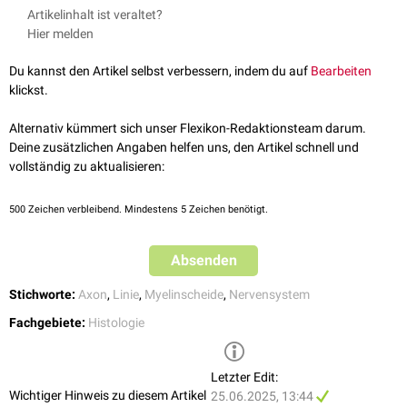
↑
Morell P, Quarles RH. The Myelin Sheath. In: Siegel GJ, Agranoff BW,
Artikelinhalt ist veraltet?
Zellmembran fusionieren. Diese Zone stellt sich unter dem
Albers RW, et al., editors.
Basic Neurochemistry: Molecular, Cellular
Hier melden
Elektronenmikroskop im Faserquerschnitt als dunkle, etwa 3 nm breite
and Medical Aspects
. 6th edition. Philadelphia: Lippincott-Raven;
Myelinhauptlinie dar. Der Abstand zwischen den Windungen der
1999
Du kannst den Artikel selbst verbessern, indem du auf
Bearbeiten
Myelinhauptlinie ist im
peripheren Nervensystem
mit 11,9 nm etwas
[
1
]
klickst.
größer als im
zentralen Nervensystem
(10,7 nm).
Zwischen den Windungen der Myelinhauptlinie liegt die weniger dichte
Alternativ kümmert sich unser Flexikon-Redaktionsteam darum.
Myelinnebenlinie
("minor dense line"). Sie repräsentiert die auf 4 bis 5 nm
Deine zusätzlichen Angaben helfen uns, den Artikel schnell und
angenäherten
extrazellulären
Membrananteile der Gliazelle.
vollständig zu aktualisieren:
500
Zeichen verbleibend. Mindestens 5 Zeichen benötigt.
Absenden
Stichworte:
Axon
,
Linie
,
Myelinscheide
,
Nervensystem
Fachgebiete:
Histologie
Letzter Edit:
Wichtiger Hinweis zu diesem Artikel
25.06.2025, 13:44