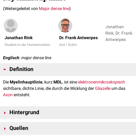
(Weitergeleitet von
Major dense line
)
Jonathan
Rink, Dr. Frank
Jonathan Rink
Dr. Frank Antwerpes
Antwerpes
Student/in der Humanmedizin
Arzt | Ärztin
Englisch
: major dense line
Definition
Die
Myelinhauptlinie
, kurz
MDL
, ist eine
elektronenmikroskopisch
sichtbare, dichte Linie, die durch die Wicklung der
Gliazelle
um das
Axon
entsteht.
Hintergrund
Bei der Bildung der
Markscheide
wickelt sich die Gliazelle spiralförmig um
Quellen
das zentral liegende Axon der Nervenzelle. Bei diesem Vorgang wird das
Zytoplasma
der Gliazelle verdrängt, sodass die Innenseiten ihrer