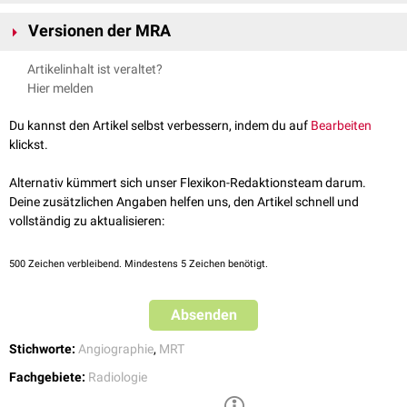
bei der konventionellen
Angiographie
werden zweidimensionale
Versionen der MRA
Aufnahmen erstellt, bei der Magnetresonanzangiographie können
dreidimensionale Bilder angefertigt werden. Dies ermöglicht eine
Artikelinhalt ist veraltet?
Begutachtung der
Gefäße
von allen Seiten
Hier melden
bei der Magnetresonanzangiographie muss im Gegensatz zur
konventionellen Angiographie kein
Katheter
in die Blutgefäße
Du kannst den Artikel selbst verbessern, indem du auf
Bearbeiten
eingebracht werden
klickst.
Alternativ kümmert sich unser Flexikon-Redaktionsteam darum.
Deine zusätzlichen Angaben helfen uns, den Artikel schnell und
vollständig zu aktualisieren:
500
Zeichen verbleibend. Mindestens 5 Zeichen benötigt.
Absenden
Stichworte:
Angiographie
,
MRT
Fachgebiete:
Radiologie
Kontrastverstärkte MRA