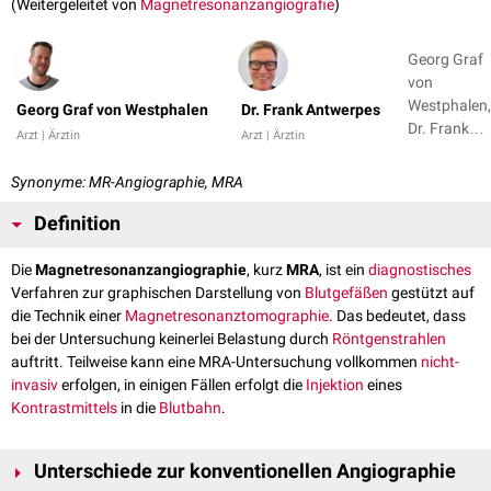
(Weitergeleitet von
Magnetresonanzangiografie
)
Georg Graf
von
Westphalen,
Georg Graf von Westphalen
Dr. Frank Antwerpes
Dr. Frank
Arzt | Ärztin
Arzt | Ärztin
Antwerpes
Synonyme: MR-Angiographie, MRA
Definition
Die
Magnetresonanzangiographie
, kurz
MRA
, ist ein
diagnostisches
Verfahren zur graphischen Darstellung von
Blutgefäßen
gestützt auf
die Technik einer
Magnetresonanztomographie
. Das bedeutet, dass
bei der Untersuchung keinerlei Belastung durch
Röntgenstrahlen
auftritt. Teilweise kann eine MRA-Untersuchung vollkommen
nicht-
invasiv
erfolgen, in einigen Fällen erfolgt die
Injektion
eines
Kontrastmittels
in die
Blutbahn
.
Unterschiede zur konventionellen Angiographie