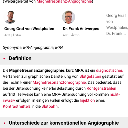
(Weitergeleitet von
Magnetresonanz-Angiographie
)
Georg Graf
von
Westphalen,
Georg Graf von Westphalen
Dr. Frank Antwerpes
Dr. Frank
Arzt | Ärztin
Arzt | Ärztin
Antwerpes
Synonyme: MR-Angiographie, MRA
Definition
Die
Magnetresonanzangiographie
, kurz
MRA
, ist ein
diagnostisches
Verfahren zur graphischen Darstellung von
Blutgefäßen
gestützt auf
die Technik einer
Magnetresonanztomographie
. Das bedeutet, dass
bei der Untersuchung keinerlei Belastung durch
Röntgenstrahlen
auftritt. Teilweise kann eine MRA-Untersuchung vollkommen
nicht-
invasiv
erfolgen, in einigen Fällen erfolgt die
Injektion
eines
Kontrastmittels
in die
Blutbahn
.
Unterschiede zur konventionellen Angiographie