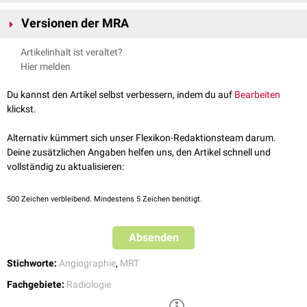
bei der konventionellen
Angiographie
werden zweidimensionale
Versionen der MRA
Aufnahmen erstellt, bei der Magnetresonanzangiographie können
dreidimensionale Bilder angefertigt werden. Dies ermöglicht eine
Artikelinhalt ist veraltet?
Begutachtung der
Gefäße
von allen Seiten
Hier melden
bei der Magnetresonanzangiographie muss im Gegensatz zur
konventionellen Angiographie kein
Katheter
in die Blutgefäße
Du kannst den Artikel selbst verbessern, indem du auf
Bearbeiten
eingebracht werden
klickst.
Alternativ kümmert sich unser Flexikon-Redaktionsteam darum.
Deine zusätzlichen Angaben helfen uns, den Artikel schnell und
vollständig zu aktualisieren:
500
Zeichen verbleibend. Mindestens 5 Zeichen benötigt.
Absenden
Stichworte:
Angiographie
,
MRT
Fachgebiete:
Radiologie
Kontrastverstärkte MRA