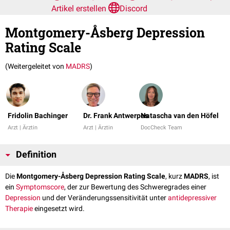
Artikel erstellen
Discord
Montgomery-Åsberg Depression
Rating Scale
(Weitergeleitet von
MADRS
)
Fridolin Bachinger
Dr. Frank Antwerpes
Natascha van den Höfel
Arzt | Ärztin
Arzt | Ärztin
DocCheck Team
Definition
Die
Montgomery-Åsberg Depression Rating Scale
, kurz
MADRS
, ist
ein
Symptomscore
, der zur Bewertung des Schweregrades einer
Depression
und der Veränderungssensitivität unter
antidepressiver
Therapie
eingesetzt wird.