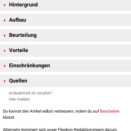
Hintergrund
Die MADRS wird in
klinischen Studien
und in der Praxis verwendet, um die
Aufbau
Wirksamkeit
antidepressiver Behandlungen zu messen. Sie eignet sich
jedoch nicht zur
Diagnose
einer Depression oder zur Differenzierung
Die Skala umfasst zehn Items, die folgende depressive Symptome
zwischen verschiedenen
psychiatrischen Erkrankungen
.
Beurteilung
abbilden:
Sichtbare und mitgeteilte
Traurigkeit
Die Beurteilung erfolgt durch ein Interview, das mit allgemeinen Fragen
Innere Anspannung
Vorteile
beginnt und durch spezifische Fragen ergänzt wird. Die Summierung der
Reduzierter
Schlaf
und
Appetit
Einzelbewertungen ergibt einen Gesamtscore, der in folgende
Die MADRS zeichnet sich durch eine relativ hohe
Objektivität
in
Konzentrationsschwierigkeiten
Schweregradklassen eingeteilt wird:
Einschränkungen
Beurteilung und Auswertung aus. Die Interpretation wird durch die
Antriebsmangel
0–12: Geheilt
festgelegten
Cut-off-Werte
erleichtert.
Gefühl der
Gefühllosigkeit
Die Skala ersetzt keine
diagnostischen Verfahren
und verfügt über keine
13–21: Leicht
Quellen
Pessimistische Gedanken
Normen, weshalb ihre Anwendung auf Patienten mit der Diagnose
22–28: Mäßig
Suizidgedanken
"Depression" beschränkt ist.
29–60: Schwer
Montgomery-Åsberg Depression Rating Scale - SpringerMedizin
,
Artikelinhalt ist veraltet?
Die Items werden auf einer siebenstufigen Skala (0 = keine Symptome, 6
abgerufen am 01.12.2024
Hier melden
= schwerste Ausprägung) bewertet.
Du kannst den Artikel selbst verbessern, indem du auf
Bearbeiten
klickst.
Alternativ kümmert sich unser Flexikon-Redaktionsteam darum.