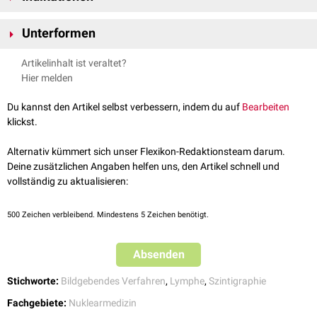
99m
99m
Technetium-Albumin
oder
Technetium-Schwefelkolloid
. Diese
Diagnostische Abklärung von
Radiopharmaka
können aufgrund ihrer molekularen Eigenschaften nicht
Unterformen
Lymphödemen
bzw.
Lymphabflusstörungen
vom venösen Schenkel des Kapillarsystems aufgenommen werden. Der
Lymphfisteln
Wächterlymphknotenszintigraphie
(SLN-Szintigraphie)
Tracer wird meist
subkutan
in das
Interstitium
der zu untersuchenden
Artikelinhalt ist veraltet?
Lymphknotenmetastasen
bei
malignen
Tumoren
Lymphfunktionsszintigraphie
Region injiziert.
Hier melden
Mithilfe einer
Gammakamera
wird dann die Verteilung des Tracers im
Lymphsystem verfolgt. Aus dem Verteilungsmuster des Tracers und der
Du kannst den Artikel selbst verbessern, indem du auf
Bearbeiten
Zeit, die der Tracer benötigt, um sich im Lymphsystem auszubreiten,
klickst.
kann man Rückschlüsse auf die Funktion des Lymphgefäßsystems
ziehen.
Alternativ kümmert sich unser Flexikon-Redaktionsteam darum.
Deine zusätzlichen Angaben helfen uns, den Artikel schnell und
vollständig zu aktualisieren:
500
Zeichen verbleibend. Mindestens 5 Zeichen benötigt.
Absenden
Stichworte:
Bildgebendes Verfahren
,
Lymphe
,
Szintigraphie
Fachgebiete:
Nuklearmedizin