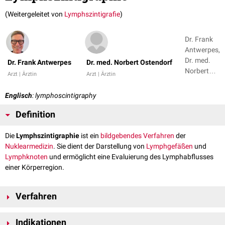
(Weitergeleitet von
Lymphszintigrafie
)
Dr. Frank
Antwerpes,
Dr. med.
Dr. Frank Antwerpes
Dr. med. Norbert Ostendorf
Norbert
Arzt | Ärztin
Arzt | Ärztin
Ostendorf
Englisch
: lymphoscintigraphy
Definition
Die
Lymphszintigraphie
ist ein
bildgebendes Verfahren
der
Nuklearmedizin
. Sie dient der Darstellung von
Lymphgefäßen
und
Lymphknoten
und ermöglicht eine Evaluierung des Lymphabflusses
einer Körperregion.
Verfahren
Bei der Lymphszintigraphie setzt man makromolekulare
radioaktive
Indikationen
Tracer
ein, die mit der
Lymphe
abtransportiert werden. Beispiele sind