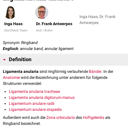
Inga Haas, Dr. Frank
Antwerpes
Inga Haas
Dr. Frank Antwerpes
DocCheck Team
Arzt | Ärztin
Synonym: Ringband
Englisch
: annular band, annular ligament
Definition
Ligamenta anularia
sind ringförmig verlaufende
Bänder
. In der
Anatomie
wird die Bezeichnung unter anderem für folgende
Strukturen verwendet:
Ligamenta anularia tracheae
Ligamenta anularia digitorum manus
Ligamentum anulare radii
Ligamentum anulare stapedis
Außerdem wird auch die
Zona orbicularis
des
Hüftgelenks
als
Ringband bezeichnet.