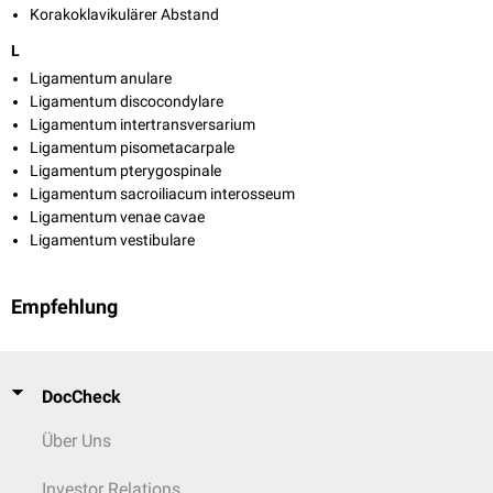
Korakoklavikulärer Abstand
L
Ligamentum anulare
Ligamentum discocondylare
Ligamentum intertransversarium
Ligamentum pisometacarpale
Ligamentum pterygospinale
Ligamentum sacroiliacum interosseum
Ligamentum venae cavae
Ligamentum vestibulare
Empfehlung
DocCheck
Über Uns
Investor Relations