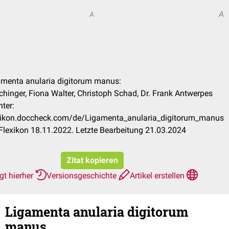
A
A
n
gamenta anularia digitorum manus:
chinger, Fiona Walter, Christoph Schad, Dr. Frank Antwerpes
ter:
exikon.doccheck.com/de/Ligamenta_anularia_digitorum_manus
lexikon 18.11.2022. Letzte Bearbeitung 21.03.2024
Zitat kopieren
gt hierher
Versionsgeschichte
Artikel erstellen
Ligamenta anularia digitorum
manus