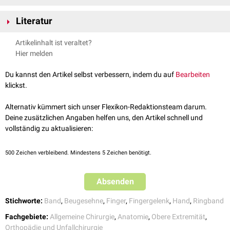
Metakarpophalangealgelenkes
Im Falle einer
Verletzung
der Ringbänder A2-A4 kann es
klinisch
zum
A2-Ringband: längstes sowie stärkstes Band, entspringt mittig der
Literatur
Bogensehnenphänomen
kommen.
proximalen Phalanx
A3-Ringband: bedeckt das
proximale Interphalangealgelenk
Hirt et al., Anatomie und Biomechanik der Hand (4. vollständig
Artikelinhalt ist veraltet?
A4-Ringband: auf Höhe des mittleren Drittels des
Mittelphalanx
überarbeitete Auflage), Thieme, 2021
Hier melden
A5-Ringband: auf Höhe des
distalen Interphalangealgelenkes
, mit
palmarer Platte
und
Gelenkkapsel
verwachsen
Du kannst den Artikel selbst verbessern, indem du auf
Bearbeiten
klickst.
Alternativ kümmert sich unser Flexikon-Redaktionsteam darum.
Deine zusätzlichen Angaben helfen uns, den Artikel schnell und
vollständig zu aktualisieren:
500
Zeichen verbleibend. Mindestens 5 Zeichen benötigt.
Absenden
Stichworte:
Band
,
Beugesehne
,
Finger
,
Fingergelenk
,
Hand
,
Ringband
Fachgebiete:
Allgemeine Chirurgie
,
Anatomie
,
Obere Extremität
,
Orthopädie und Unfallchirurgie