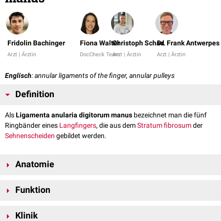
Fridolin Bachinger
Fiona Walter
Christoph Schad
Dr. Frank Antwerpes
Arzt | Ärztin
DocCheck Team
Arzt | Ärztin
Arzt | Ärztin
Englisch
: annular ligaments of the finger, annular pulleys
Definition
Als
Ligamenta anularia digitorum manus
bezeichnet man die fünf
Ringbänder eines
Langfingers
, die aus dem
Stratum fibrosum
der
Sehnenscheiden
gebildet werden.
Anatomie
Die Ringbänder bestehen aus straffem
Bindegewebe
und verteilen sich in
Funktion
etwa gleichmäßig über den gesamten Finger. Nach der jeweiligen
Lokalisation
unterscheidet man:
Die Ligamenta anularia dienen gemeinsam mit den
Ligamenta obliqua
A1-Ringband: etwa 5mm
Klinik
proximal
des
einer gleitenden Führung der
Beugesehnen
entlang der
Fingerknochen
.