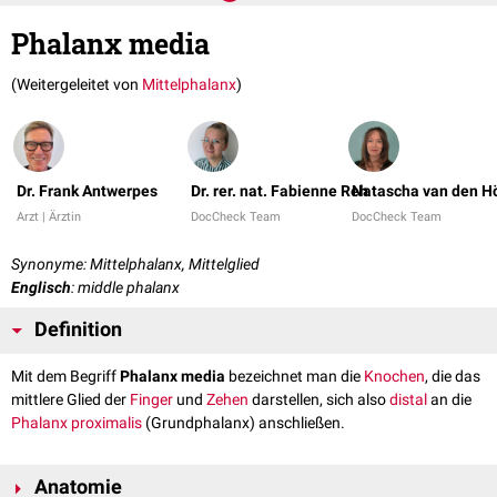
Phalanx media
(Weitergeleitet von
Mittelphalanx
)
Dr. Frank Antwerpes
Dr. rer. nat. Fabienne Reh
Natascha van den H
Arzt | Ärztin
DocCheck Team
DocCheck Team
Synonyme: Mittelphalanx, Mittelglied
Englisch
: middle phalanx
Definition
Mit dem Begriff
Phalanx media
bezeichnet man die
Knochen
, die das
mittlere Glied der
Finger
und
Zehen
darstellen, sich also
distal
an die
Phalanx proximalis
(Grundphalanx) anschließen.
Anatomie