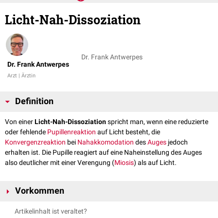
Licht-Nah-Dissoziation
Dr. Frank Antwerpes
Dr. Frank Antwerpes
Arzt | Ärztin
Definition
Von einer
Licht-Nah-Dissoziation
spricht man, wenn eine reduzierte
oder feh­lende
Pupillenreaktion
auf Licht besteht, die
Konvergenzreaktion
bei
Nahakkomodation
des
Auges
jedoch
erhalten ist. Die Pupille reagiert auf eine Naheinstellung des Auges
also deutlicher mit einer Verengung (
Miosis
) als auf Licht.
Vorkommen
Argyll-Robertson-Phänomen
(z.B. bei Neuro­lues, Diabetes mel­li­tus)
Artikelinhalt ist veraltet?
dorsales
Mittelhirnsyndrom