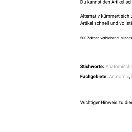
Du kannst den Artikel se
31338227; PMCID: 
Dreieck
bezeichnet.
Alternativ kümmert sich
Artikel schnell und vollst
500
Zeichen verbleibend. Mindes
Stichworte:
Anatomische
Fachgebiete:
Anatomie
,
Wichtiger Hinweis zu die