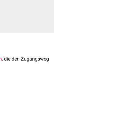
h
, die den Zugangsweg
lossus verläuft. Bei
ical/surgical applications.
19 Jun 30. PMID:
rd auch als
Pirogoff-