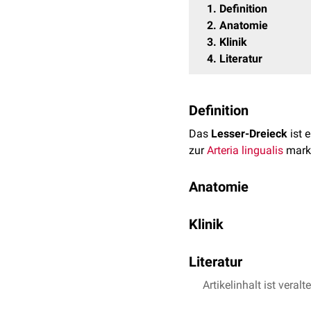
1
Definition
2
Anatomie
3
Klinik
4
Literatur
Definition
Das
Lesser-Dreieck
ist 
zur
Arteria lingualis
marki
Anatomie
Das Lesser-Dreieck liegt
Klinik
superior
:
Nervus hyp
Innerhalb des Lesser-Drei
anteroinferior
:
Muscul
Literatur
chirurgischen Eingriffen
posteroinferior
: Musc
Artikelinhalt ist veralt
Kikuta S, Iwanaga J,
Den Boden des Lesser-Dre
Anat Cell Biol. 20
Der hintere Teil des Les