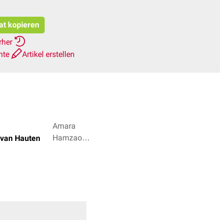
tat kopieren
rher
hte
Artikel erstellen
Amara
Hamzaoui,
 van Hauten
Dr. Frank
Antwerpes
+ 2