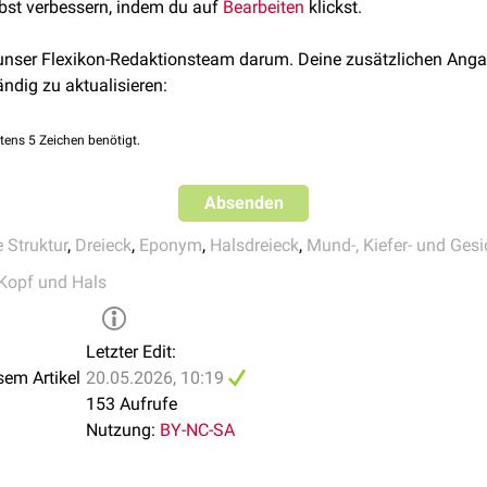
lbst verbessern, indem du auf
Bearbeiten
klickst.
PMC6624334.
 unser Flexikon-Redaktionsteam darum. Deine zusätzlichen Anga
ändig zu aktualisieren:
tens 5 Zeichen benötigt.
Absenden
 Struktur
,
Dreieck
,
Eponym
,
Halsdreieck
,
Mund-, Kiefer- und Gesi
Kopf und Hals
Letzter Edit:
sem Artikel
20.05.2026, 10:19
153 Aufrufe
Nutzung:
BY-NC-SA