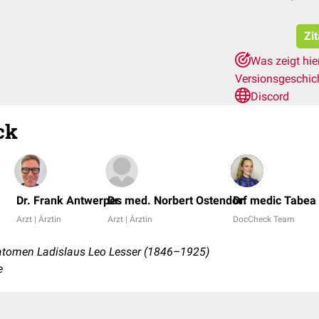
Zi
Was zeigt hie
Versionsgeschic
Discord
ck
Dr. Frank Antwerpes
Dr. med. Norbert Ostendorf
Dr. medic Tabea
Arzt | Ärztin
Arzt | Ärztin
DocCheck Team
tomen Ladislaus Leo Lesser (1846–1925)
e