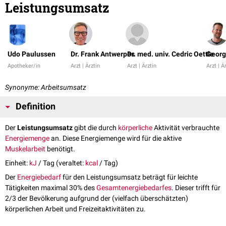
Leistungsumsatz
Udo Paulussen
Dr. Frank Antwerpes
Dr. med. univ. Cedric Oettle
Georg
Apotheker/in
Arzt | Ärztin
Arzt | Ärztin
Arzt | Ä
Synonyme: Arbeitsumsatz
Definition
Der
Leistungsumsatz
gibt die durch
körperliche
Aktivität verbrauchte
Energiemenge
an. Diese Energiemenge wird für die aktive
Muskelarbeit
benötigt.
Einheit:
kJ
/ Tag (veraltet:
kcal
/ Tag)
Der
Energiebedarf
für den Leistungsumsatz beträgt für leichte
Tätigkeiten maximal 30% des
Gesamtenergiebedarfes
. Dieser trifft für
2/3 der Bevölkerung aufgrund der (vielfach überschätzten)
körperlichen Arbeit und Freizeitaktivitäten zu.