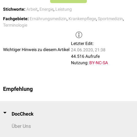
Handwerker
Stichworte:
Arbeit
,
Energie
,
Leistung
körperlich anstrengende berufliche Arbeit, z.B.
Fachgebiete:
Ernährungsmedizin
,
Krankenpflege
,
Sportmedizin
,
2,0-2,4
Bauarbeiter, Landwirte, Waldarbeiter,
Terminologie
Leistungssportler, Bergarbeiter
Letzter Edit:
Wichtiger Hinweis zu diesem Artikel
24.06.2020, 21:38
44.516 Aufrufe
Nutzung:
BY-NC-SA
Empfehlung
DocCheck
Über Uns