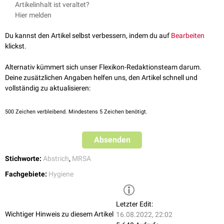
Artikelinhalt ist veraltet?
Nachweisquote. Neben dem Inguinalabstrich werden für das MRSA-
Hier melden
Screening auch Abstriche von
Leiste
und
Analfalte
vorgenommen.
Du kannst den Artikel selbst verbessern, indem du auf
Bearbeiten
klickst.
Alternativ kümmert sich unser Flexikon-Redaktionsteam darum.
Deine zusätzlichen Angaben helfen uns, den Artikel schnell und
vollständig zu aktualisieren:
500
Zeichen verbleibend. Mindestens 5 Zeichen benötigt.
Absenden
Stichworte:
Abstrich
,
MRSA
Fachgebiete:
Hygiene
Letzter Edit:
Wichtiger Hinweis zu diesem Artikel
16.08.2022, 22:02