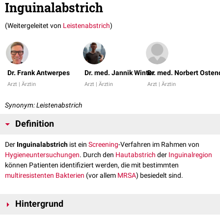
Inguinalabstrich
(Weitergeleitet von
Leistenabstrich
)
Dr. Frank Antwerpes
Dr. med. Jannik Winter
Dr. med. Norbert Osten
Arzt | Ärztin
Arzt | Ärztin
Arzt | Ärztin
Synonym: Leistenabstrich
Definition
Der
Inguinalabstrich
ist ein
Screening
-Verfahren im Rahmen von
Hygieneuntersuchungen
. Durch den
Hautabstrich
der
Inguinalregion
können Patienten identifiziert werden, die mit bestimmten
multiresistenten
Bakterien
(vor allem
MRSA
) besiedelt sind.
Hintergrund
Für MRSA hat der
Nasen
- oder
Nasen-Rachenabstrich
die höchste