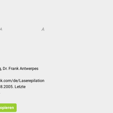
A
A
, Dr. Frank Antwerpes
eck.com/de/Laserepilation
8.2005. Letzte
4
kopieren