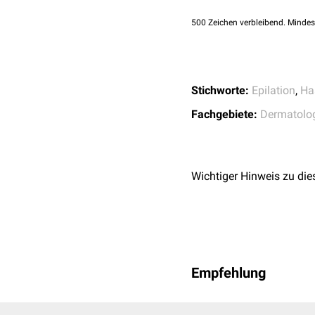
Hyperpigmentierung
Kühlung der Haut
500
Zeichen verbleibend. Mindes
Narbenbildung
Strahlungsprofil
Die am besten geeignete
superlanggepulste
Alexa
Stichworte:
Epilation
,
Ha
Fachgebiete:
Dermatolo
Wichtiger Hinweis zu die
Empfehlung