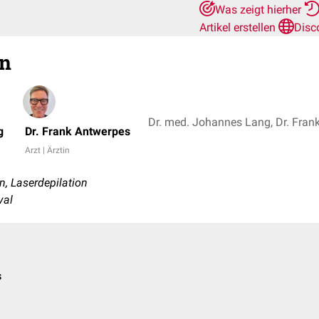
Was zeigt hierher
Artikel erstellen
Disc
on
g
Dr. Frank Antwerpes
Arzt | Ärztin
n, Laserdepilation
val
s