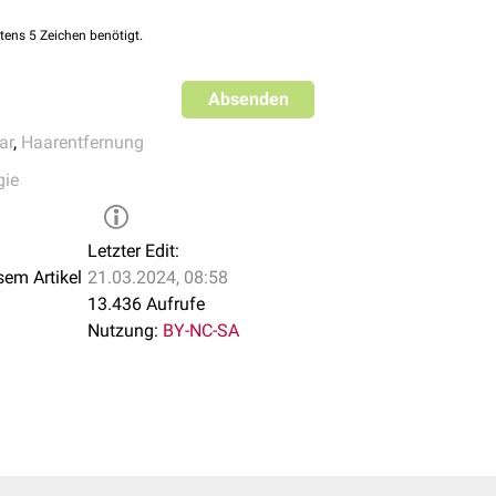
tens 5 Zeichen benötigt.
n Laser sind heute (2005)
Diodenlaser
der Wellenlänge 800-810
Absenden
ndrite-Laser
, die eine Wellenlänge von 755 nm erzeugen.
ar
,
Haarentfernung
gie
Letzter Edit:
sem Artikel
21.03.2024, 08:58
13.436 Aufrufe
Nutzung:
BY-NC-SA