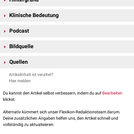
Die Larrey-Spalte bildet im Gegensatz zu vielen Angaben in der
Klinische Bedeutung
deutschsprachigen Literatur nicht die Durchtrittsstelle für die linksseitige
Arteria epigastrica superior
und
Vena epigastrica superior
. Larrey selbst
Über die Larrey-Spalte kann bei bestehendem
Aszites
(beispielsweise
hat das Trigonum sternocostale sinistrum explizit als gefäßfrei
Podcast
aufgrund von einer
Leberzirrhose
und erhöhtem
portalvenösem
Druck)
beschrieben, die
Vasa epigastrica superiora
laufen lediglich in Projektion
Flüssigkeit aus dem
Bauch-
in den
Thoraxraum
eintreten. Hierdurch
auf die Larrey-Spalte an der Thoraxinnenwand zwischen
Musculus
entsteht das klinische Bild eines
Pleuraergusses
bei vorbestehendem
Bildquelle
transversus thoracis
und Sternum in einer unbenannten Lücke Richtung
Aszites bzw. einer basalen
Pneumonie
bei spontaner bakterieller
[
1
]
Rektusscheide.
Bildquelle Podcast: © Midjourney
Peritonitis
.
Quellen
↑
Kubik, S, Steiner, R: Die Larreysche Spalte, eine anatomische
Artikelinhalt ist veraltet?
Fehlinterpretation. Swiss Journal of the history of medicine and
Hier melden
sciences Band (Jahr): 30 (1973)
Du kannst den Artikel selbst verbessern, indem du auf
Bearbeiten
Flextalk - Das Zwerchfell
klickst.
Alternativ kümmert sich unser Flexikon-Redaktionsteam darum.
Deine zusätzlichen Angaben helfen uns, den Artikel schnell und
vollständig zu aktualisieren: