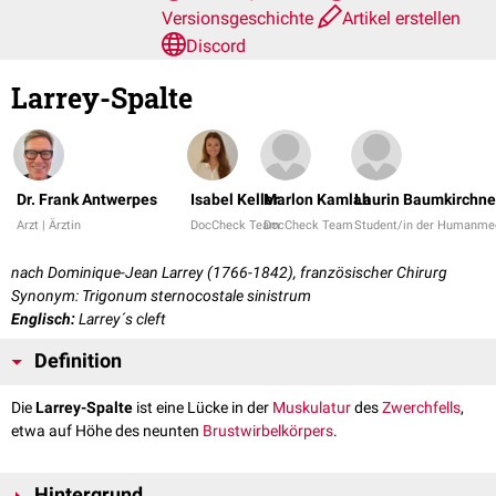
Versionsgeschichte
Artikel erstellen
Discord
Larrey-Spalte
Dr. Frank Antwerpes
Isabel Keller
Marlon Kamlah
Laurin Baumkirchne
Arzt | Ärztin
DocCheck Team
DocCheck Team
Student/in der Humanmed
nach Dominique-Jean Larrey (1766-1842), französischer Chirurg
Synonym: Trigonum sternocostale sinistrum
Englisch:
Larrey´s cleft
Definition
Die
Larrey-Spalte
ist eine Lücke in der
Muskulatur
des
Zwerchfells
,
etwa auf Höhe des neunten
Brustwirbelkörpers
.
Hintergrund