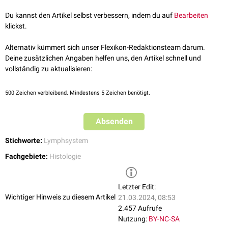
Ann N Y Acad Sci. 2010 Oct; 1207(Suppl 1): E52–E57.
doi: 10.1111/j.1749-6632.2010.05716.x PMCID: PMC3132563 PMID:
Du kannst den Artikel selbst verbessern, indem du auf
Bearbeiten
20961306
klickst.
Alternativ kümmert sich unser Flexikon-Redaktionsteam darum.
Deine zusätzlichen Angaben helfen uns, den Artikel schnell und
vollständig zu aktualisieren:
500
Zeichen verbleibend. Mindestens 5 Zeichen benötigt.
Absenden
Stichworte:
Lymphsystem
Fachgebiete:
Histologie
Letzter Edit:
Wichtiger Hinweis zu diesem Artikel
21.03.2024, 08:53
2.457 Aufrufe
Nutzung:
BY-NC-SA