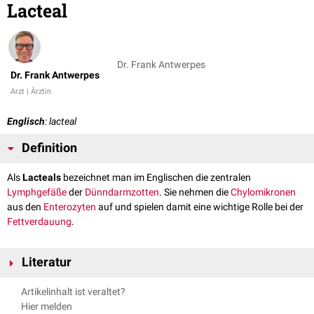
Lacteal
Dr. Frank Antwerpes
Dr. Frank Antwerpes
Arzt | Ärztin
Englisch
: lacteal
Definition
Als
Lacteals
bezeichnet man im Englischen die zentralen
Lymphgefäße
der
Dünndarmzotten
. Sie nehmen die
Chylomikronen
aus den
Enterozyten
auf und spielen damit eine wichtige Rolle bei der
Fettverdauung
.
Literatur
J. Brandon Dixon: Mechanisms of chylomicron uptake into lacteals
Artikelinhalt ist veraltet?
Ann N Y Acad Sci. Author manuscript; available in PMC 2011 Jul 10.
Hier melden