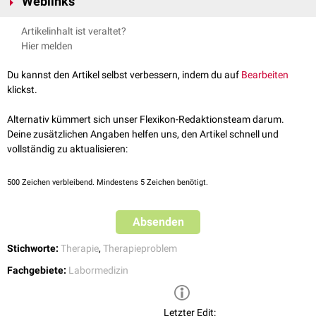
Weblinks
Verdacht der Laborkosmetik steht, sind zum Beispiel:
Harnsäure
bei asymptomatischer
Hyperurikämie
https://aerztezeitung.at/2018/oaz-artikel/medizin/hashimoto-
Artikelinhalt ist veraltet?
TSH
bei latenter
Hypothyreose
thyreoiditis-laborkosmetik-vermeiden/
Hier melden
https://www.uptodate.com/contents/asymptomatic-hyperuricemia
Korrekturen des
Säure-Basen-Haushaltes
und der Ausgleich diverser
Hypovitaminosen
sind ebenfalls häufig als Laborkosmetik zu werten.
Du kannst den Artikel selbst verbessern, indem du auf
Bearbeiten
https://www.uptodate.com/contents/treatment-of-primary-
klickst.
hypothyroidism-in-adults
https://www.aerzteblatt.de/archiv/47498/Stoerungen-des-Saeure-
Alternativ kümmert sich unser Flexikon-Redaktionsteam darum.
Basen-Haushalts-Rationale-Diagnostik-und-oekonomische-Therapie
Deine zusätzlichen Angaben helfen uns, den Artikel schnell und
vollständig zu aktualisieren:
500
Zeichen verbleibend. Mindestens 5 Zeichen benötigt.
Absenden
Stichworte:
Therapie
,
Therapieproblem
Fachgebiete:
Labormedizin
Letzter Edit: