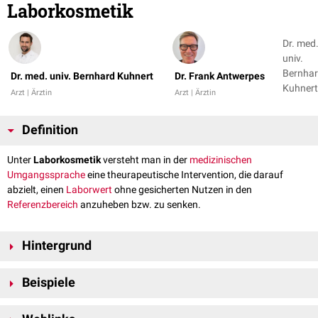
Laborkosmetik
Dr. med
univ.
Bernha
Dr. med. univ. Bernhard Kuhnert
Dr. Frank Antwerpes
Kuhnert
Arzt | Ärztin
Arzt | Ärztin
Dr. Fran
Antwer
Definition
Unter
Laborkosmetik
versteht man in der
medizinischen
Umgangssprache
eine theurapeutische Intervention, die darauf
abzielt, einen
Laborwert
ohne gesicherten Nutzen in den
Referenzbereich
anzuheben bzw. zu senken.
Hintergrund
Dem fraglichen Nutzen der Laborkosmetik stehen Kosten und potenzielle
Beispiele
Nebenwirkungen
gegenüber. Vor allem bei
asymptomatischen
Patienten
ist deswegen eine gründliche
Nutzen-Risiko-Abwägung
wichtig.
Laborwerte, deren Korrektur im klinischen Alltag häufig unter dem