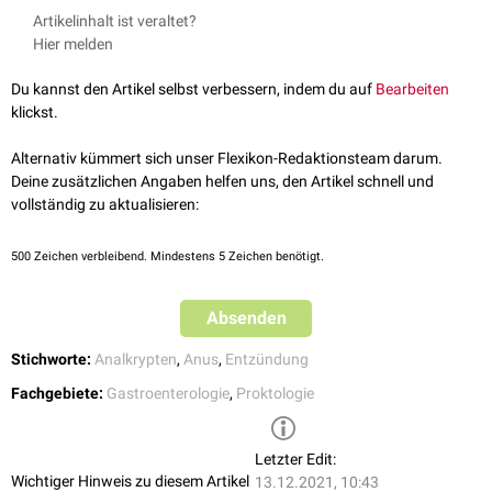
Therapeutisch ist entweder ein Versuch mit entzündungs- und
Artikelinhalt ist veraltet?
schmerzhemmenden
Medikamenten
(
Lokalanästhetika
,
Hier melden
Glukokortikoide
) oder die
operative
Spaltung (
Kryptotomie
) bzw.
Ausschneidung (
Kryptektomie
)
indiziert
.
Du kannst den Artikel selbst verbessern, indem du auf
Bearbeiten
klickst.
Alternativ kümmert sich unser Flexikon-Redaktionsteam darum.
Deine zusätzlichen Angaben helfen uns, den Artikel schnell und
vollständig zu aktualisieren:
500
Zeichen verbleibend. Mindestens 5 Zeichen benötigt.
Absenden
Stichworte:
Analkrypten
,
Anus
,
Entzündung
Fachgebiete:
Gastroenterologie
,
Proktologie
Letzter Edit:
Wichtiger Hinweis zu diesem Artikel
13.12.2021, 10:43