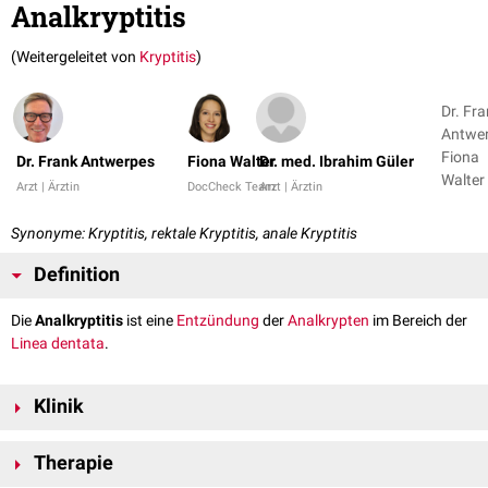
Analkryptitis
(Weitergeleitet von
Kryptitis
)
Dr. Fr
Antwer
Fiona
Dr. Frank Antwerpes
Fiona Walter
Dr. med. Ibrahim Güler
Arzt | Ärztin
DocCheck Team
Arzt | Ärztin
Synonyme: Kryptitis, rektale Kryptitis, anale Kryptitis
Definition
Die
Analkryptitis
ist eine
Entzündung
der
Analkrypten
im Bereich der
Linea dentata
.
Klinik
Die Analkrypten sind entzündet und
druckdolent
. Die Entzündung führt
Therapie
zu sehr starken
Schmerzen
während und nach der
Defäkation
.