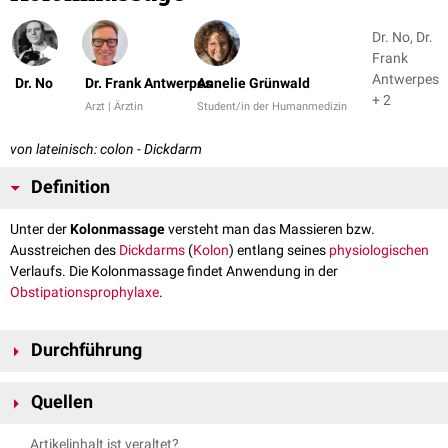
Dr. No, Dr.
Frank
Antwerpes
Dr. No
Dr. Frank Antwerpes
Annelie Grünwald
+ 2
Arzt | Ärztin
Student/in der Humanmedizin
von lateinisch: colon - Dickdarm
Definition
Unter der
Kolonmassage
versteht man das Massieren bzw.
Ausstreichen des
Dickdarms
(
Kolon
) entlang seines
physiologischen
Verlaufs. Die Kolonmassage findet Anwendung in der
Obstipationsprophylaxe
.
Durchführung
...zur Vermeidung einer Obstipation
Quellen
Die Kolonmassage wird am besten morgens durchgeführt. Der Bauch
Pflege Heute, 6. Auflage 2014, Urban & Fischer Verlag
wird in kleinen Spiralbewegungen entlang des Kolonverlaufs massiert -
Artikelinhalt ist veraltet?