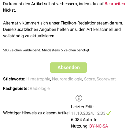
geschlossenen Sulci des
Lobus parietalis
und des
Cuneus
.
Du kannst den Artikel selbst verbessern, indem du auf
Bearbeiten
Score 1: sehr milde, leichtgradige parietale kortikale Atrophie mit
klickst.
leichter Aufweitung der Sulci, insbesondere des posterioren
Sulcus
cinguli
und
Sulcus parietooccipitalis
.
Alternativ kümmert sich unser Flexikon-Redaktionsteam darum.
Score 2: eindeutige Atrophie der parietalen Gyri mit deutlicher sulcaler
Deine zusätzlichen Angaben helfen uns, den Artikel schnell und
Aufweitung.
vollständig zu aktualisieren:
Score 3: hochgradige, messerklingenartige ("knife blade") Atrophie
der Gyri mit sehr weiten Sulci.
500
Zeichen verbleibend. Mindestens 5 Zeichen benötigt.
Absenden
Stichworte:
Hirnatrophie
,
Neuroradiologie
,
Score
,
Scorewert
Fachgebiete:
Radiologie
Letzter Edit:
Wichtiger Hinweis zu diesem Artikel
11.10.2024, 12:33
6.084 Aufrufe
Nutzung:
BY-NC-SA