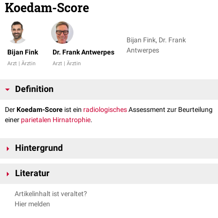
Koedam-Score
Bijan Fink, Dr. Frank
Antwerpes
Bijan Fink
Dr. Frank Antwerpes
Arzt | Ärztin
Arzt | Ärztin
Definition
Der
Koedam-Score
ist ein
radiologisches
Assessment zur Beurteilung
einer
parietalen
Hirnatrophie
.
Hintergrund
Die Einteilung erfolgt auf Basis
sagittaler
und
koronaler
T1
-gewichteter
Literatur
und
axialer
FLAIR
-gewichteter Aufnahmen. Werden in unterschiedlichen
Schnittebenen verschiedene Ergebnisse erzielt, zählt der höchste Score.
Koedam EL et al.
Visual assessment of posterior atrophy
Artikelinhalt ist veraltet?
Man unterscheidet:
development of a MRI rating scale.
Eur Radiol. 2011;21(12):2618-
Hier melden
2625.
Score 0: normale
Gyri
und
Sulci
ohne kortikale Atrophie und mit