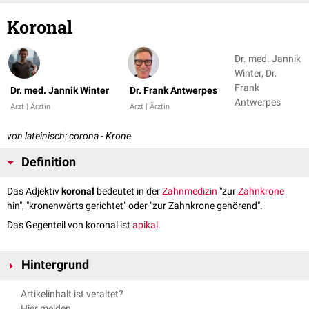
Koronal
Dr. med. Jannik
Winter, Dr.
Frank
Dr. med. Jannik Winter
Dr. Frank Antwerpes
Antwerpes
Arzt | Ärztin
Arzt | Ärztin
von lateinisch: corona - Krone
Definition
Das Adjektiv
koronal
bedeutet in der
Zahnmedizin
"zur
Zahnkrone
hin", "kronenwärts gerichtet" oder "zur Zahnkrone gehörend".
Das Gegenteil von koronal ist
apikal
.
Hintergrund
Außerhalb der Zahnmedizin wird koronal auch synonym mit
frontal
Artikelinhalt ist veraltet?
verwendet.
Hier melden