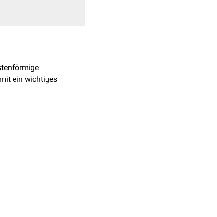
istenförmige
mit ein wichtiges
berfläche eines Knochens
ornförmig) oder dem
hen sie aus kompakter
rägung variiert je nach
und Bandansätze. Dadurch
t.
g bei
Injektionen
und