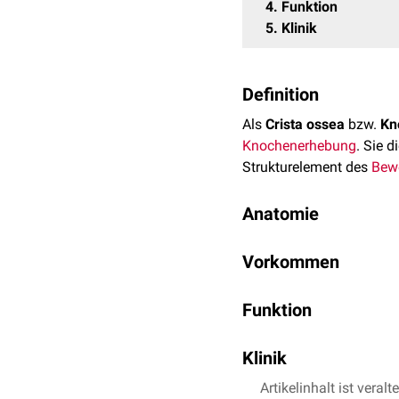
4
Funktion
5
Klinik
Definition
Als
Crista ossea
bzw.
Kn
Knochenerhebung
. Sie d
Strukturelement des
Bew
Anatomie
Cristae sind prominente,
Vorkommen
erstrecken. Sie untersc
Tuberculum
(klein, rund
Typische Beispiele für C
Kortikalis
Funktion
, die an die me
Crista iliaca
– oberer
funktioneller Beanspruch
Die Hauptfunktion einer 
Crista anterior tibiae
–
Klinik
wird eine effiziente Kra
Crista galli
– knöcher
Crista infratemporali
Cristae dienen in der Klin
Artikelinhalt ist veralt