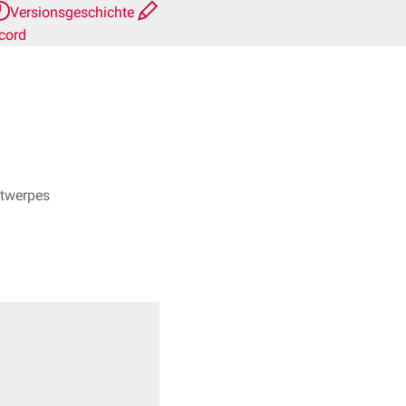
Versionsgeschichte
cord
ntwerpes