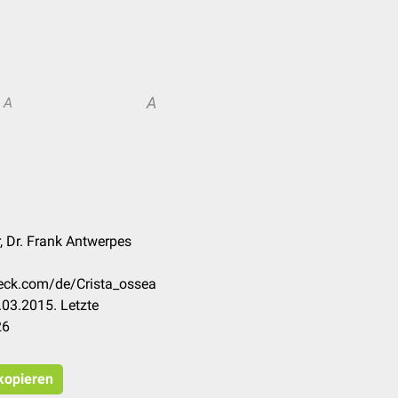
A
A
, Dr. Frank Antwerpes
heck.com/de/Crista_ossea
03.2015. Letzte
26
 kopieren