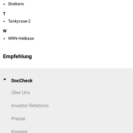
Shelterin
T
Tankyrase-2
W
WRN-Helikase
Empfehlung
DocCheck
Über Uns
Investor Relations
Presse
Karriere