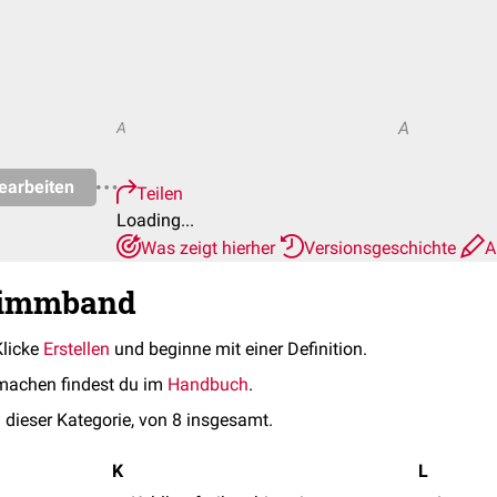
A
A
earbeiten
Teilen
Loading...
Was zeigt hierher
Versionsgeschichte
A
Stimmband
Klicke
Erstellen
und beginne mit einer Definition.
machen findest du im
Handbuch
.
 dieser Kategorie, von 8 insgesamt.
K
L