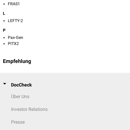
FRAS1
L
LEFTY-2
P
Pax-Gen
PITX2
Empfehlung
DocCheck
Über Uns
Investor Relations
Presse