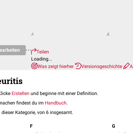
A
A
earbeiten
Teilen
Loading...
Was zeigt hierher
Versionsgeschichte
A
uritis
Klicke
Erstellen
und beginne mit einer Definition.
machen findest du im
Handbuch
.
 dieser Kategorie, von 6 insgesamt.
F
G