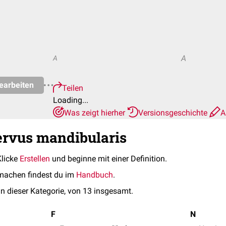
A
A
earbeiten
Teilen
Loading...
Was zeigt hierher
Versionsgeschichte
A
ervus mandibularis
Klicke
Erstellen
und beginne mit einer Definition.
machen findest du im
Handbuch
.
in dieser Kategorie, von 13 insgesamt.
F
N