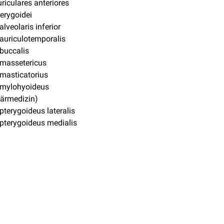
uriculares anteriores
terygoidei
alveolaris inferior
auriculotemporalis
buccalis
 massetericus
masticatorius
 mylohyoideus
närmedizin)
pterygoideus lateralis
pterygoideus medialis