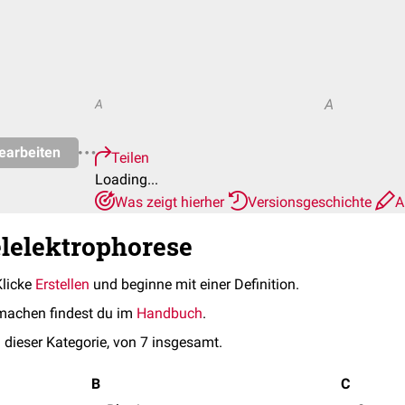
A
A
earbeiten
Teilen
Loading...
Was zeigt hierher
Versionsgeschichte
A
elelektrophorese
Klicke
Erstellen
und beginne mit einer Definition.
machen findest du im
Handbuch
.
 dieser Kategorie, von 7 insgesamt.
B
C