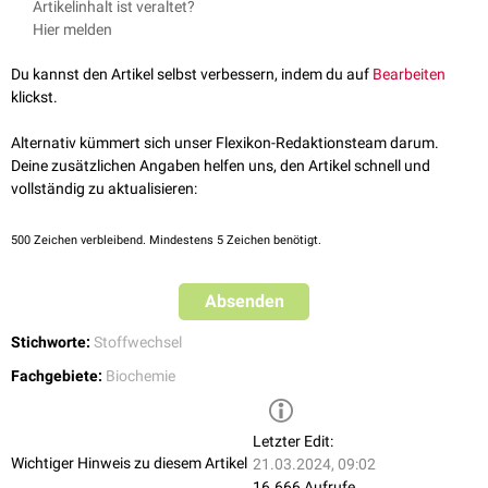
Artikelinhalt ist veraltet?
Harnstoff
: Abbauprodukt des
Eiweißstoffwechsels
Hier melden
Kreatinin
: Abbauprodukt des
Kreatins
Du kannst den Artikel selbst verbessern, indem du auf
Bearbeiten
klickst.
Alternativ kümmert sich unser Flexikon-Redaktionsteam darum.
Deine zusätzlichen Angaben helfen uns, den Artikel schnell und
vollständig zu aktualisieren:
500
Zeichen verbleibend. Mindestens 5 Zeichen benötigt.
Absenden
Stichworte:
Stoffwechsel
Fachgebiete:
Biochemie
Letzter Edit:
Wichtiger Hinweis zu diesem Artikel
21.03.2024, 09:02
16.666 Aufrufe