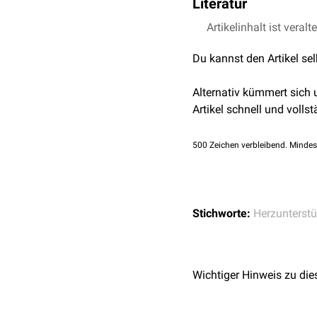
Literatur
Destination Therapy
:
Nachblutungen
risikoreich wäre
Thromboembolien
Artikelinhalt ist veralt
https://edoc.ub.uni
Gefäßverletzungen
https://www.jarvikhe
Sepsis
Du kannst den Artikel se
Zucchetta, Fabio et a
cardiothoracic surger
Alternativ kümmert sich
Artikel schnell und vollst
500
Zeichen verbleibend. Mindes
Stichworte:
Herzunterst
Wichtiger Hinweis zu die