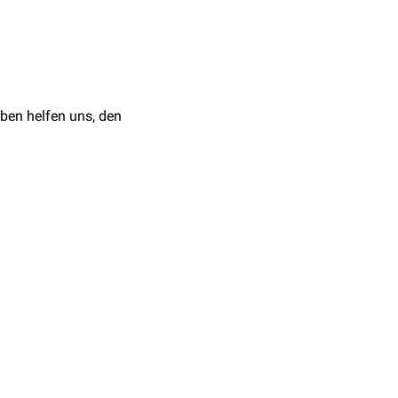
Herztransplantation
zu
9.2023
 do it.”
Annals of
ben helfen uns, den