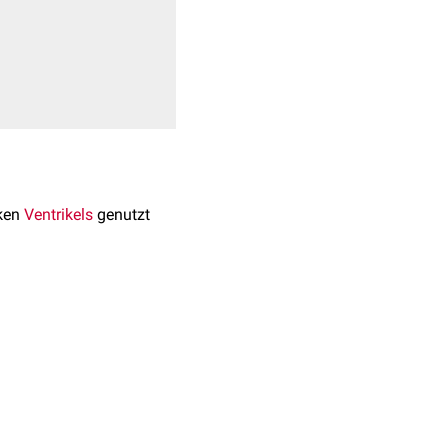
nken
Ventrikels
genutzt
-Maschine
.
rstützung benötigt, nach