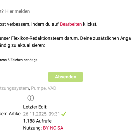
 vor allem bei älteren oder
multimorbiden
Patienten, für die eine
et?
-muenchen.de/19605/2/Wirth_Thomas.pdf
Hier melden
abgerufen am 12.0
art.com/products/the-jarvik-2000/
abgerufen am 12.09.2023
lbst verbessern, indem du auf
Bearbeiten
klickst.
l.
“The Jarvik-2000 ventricular assist device implantation: how we
y
2014.
 unser Flexikon-Redaktionsteam darum. Deine zusätzlichen Anga
ändig zu aktualisieren:
tens 5 Zeichen benötigt.
Absenden
ützungssystem
,
Pumpe
,
VAD
Letzter Edit:
sem Artikel
26.11.2025, 09:31
1.188 Aufrufe
Nutzung:
BY-NC-SA