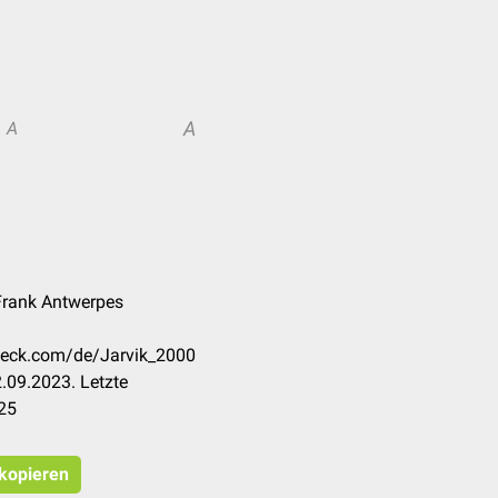
A
A
Frank Antwerpes
check.com/de/Jarvik_2000
.09.2023. Letzte
25
 kopieren