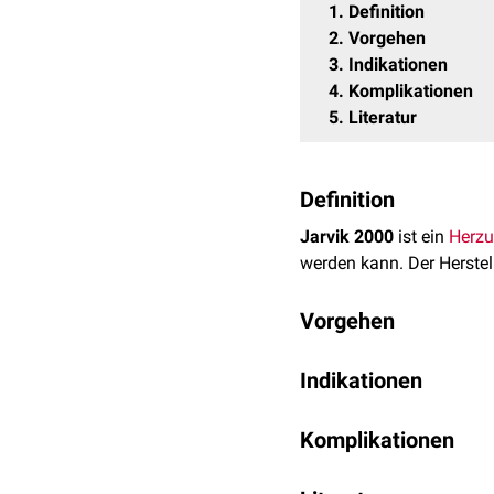
1
Definition
2
Vorgehen
3
Indikationen
4
Komplikationen
5
Literatur
Definition
Jarvik 2000
ist ein
Herzu
werden kann. Der Herstell
Vorgehen
Die Implantation erfolgt 
Indikationen
terminale
Herzinsuffi
Komplikationen
Bridge-to-Recovery
(B
der Ausheilung aber w
Infektionen