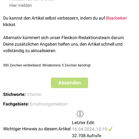
Vitamin eingeteilt, z.B.
Hypervitaminose A
,
D
,
E
und
K
.
Hier melden
Zusätzlich unterscheidet man zwischen
akuter
und
chronischer
Überdosierung.
Du kannst den Artikel selbst verbessern, indem du auf
Bearbeiten
klickst.
Alternativ kümmert sich unser Flexikon-Redaktionsteam darum.
Deine zusätzlichen Angaben helfen uns, den Artikel schnell und
vollständig zu aktualisieren:
500
Zeichen verbleibend. Mindestens 5 Zeichen benötigt.
Absenden
Stichworte:
Vitamin
Fachgebiete:
Ernährungsmedizin
Letzter Edit:
Wichtiger Hinweis zu diesem Artikel
16.04.2024, 10:19
32.708 Aufrufe