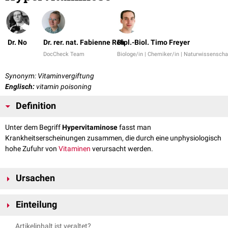
Dr. No
Dr. rer. nat. Fabienne Reh
Dipl.-Biol. Timo Freyer
DocCheck Team
Biologe/in | Chemiker/in | Naturwissenschaf
Synonym: Vitaminvergiftung
Englisch:
vitamin poisoning
Definition
Unter dem Begriff
Hypervitaminose
fasst man
Krankheitserscheinungen zusammen, die durch eine unphysiologisch
hohe Zufuhr von
Vitaminen
verursacht werden.
Ursachen
Hypervitaminosen entstehen in der Regel durch Überdosierung von
Einteilung
Nahrungsergänzungsmitteln
oder
Vitaminpräparaten
– sowohl bei
oraler
als auch bei
parenteraler
Gabe. Bei ausgewogener
Ernährung
Die Hypervitaminosen werden systematisch nach dem verantwortlichen
Artikelinhalt ist veraltet?
treten sie nicht auf.