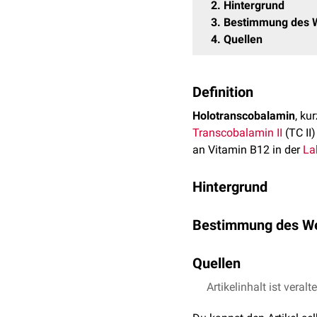
2
Hintergrund
3
Bestimmung des 
4
Quellen
Definition
Holotranscobalamin
, ku
Transcobalamin II
(TC II
an Vitamin B12 in der
La
Hintergrund
Im menschlichen
Blut
wir
Bestimmung des W
gebunden. Zu einem Antei
Holotranscobalamin.
Der Holo-TC-Wert wird i
Quellen
ist (
MCV
+
MCH
hoch) so
Bei latentem
Vitamin-B1
aufgebraucht. Deshalb ka
Artikelinhalt ist veralt
Dörner K: Taschenleh
Mangel verwendet werden
Ankar A, Kumar A. Vita