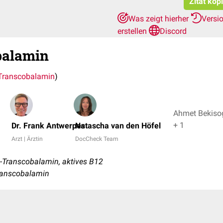
Zitat kop
Was zeigt hierher
Versi
erstellen
Discord
balamin
Transcobalamin
)
Ahmet Bekisog
+ 1
Dr. Frank Antwerpes
Natascha van den Höfel
Arzt | Ärztin
DocCheck Team
-Transcobalamin, aktives B12
transcobalamin