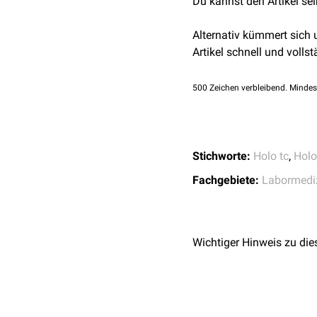
Du kannst den Artikel se
StatPearls Publishin
Alternativ kümmert sich
Artikel schnell und vollst
500
Zeichen verbleibend. Mindes
Stichworte:
Holo tc
,
Holo
Fachgebiete:
Labormedi
Wichtiger Hinweis zu die