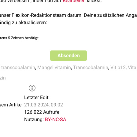
lbst verbessern, indem du auf
Bearbeiten
klickst.
g; 2021 Jan–. PMID: 28722952.
 unser Flexikon-Redaktionsteam darum. Deine zusätzlichen Anga
ändig zu aktualisieren:
tens 5 Zeichen benötigt.
Absenden
 transcobalamin
,
Mangel vitamin
,
Transcobalamin
,
Vit b12
,
Vit
zin
Letzter Edit:
sem Artikel
21.03.2024, 09:02
126.022 Aufrufe
Nutzung:
BY-NC-SA