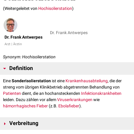
(Weitergeleitet von
Hochisolierstation
)
Dr. Frank Antwerpes
Dr. Frank Antwerpes
Arzt | Ärztin
Synonym: Hochisolierstation
Definition
Eine
Sonderisolierstation
ist eine
Krankenhausabteilung
, die der
streng vom übrigen Klinikbetrieb abgetrennten Behandlung von
Patienten
dient, die an hochansteckenden
Infektionskrankheiten
leiden. Dazu zählen vor allem
Viruserkrankungen
wie
hämorrhagisches Fieber
(z.B.
Ebolafieber
).
Verbreitung
An folgenden deutschen Kliniken gibt es Sonderisolierstationen: