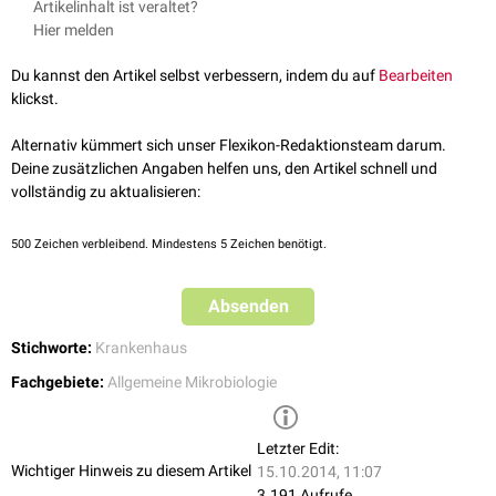
Artikelinhalt ist veraltet?
Universitätsklinikum Hamburg-Eppendorf
(UKE), Hamburg
Hier melden
Charité
, Berlin
Klinikum Saarbrücken
Du kannst den Artikel selbst verbessern, indem du auf
Bearbeiten
St. Georg-Krankenhaus
, Leipzig
klickst.
Klinikum Schwabing
, München
Universitätsklinikum Frankfurt
Alternativ kümmert sich unser Flexikon-Redaktionsteam darum.
Universitätsklinikum Düsseldorf
Deine zusätzlichen Angaben helfen uns, den Artikel schnell und
Robert-Bosch-Krankenhaus
, Stuttgart
vollständig zu aktualisieren:
Missionsärztliche Klinik
, Würzburg
500
Zeichen verbleibend. Mindestens 5 Zeichen benötigt.
Absenden
Stichworte:
Krankenhaus
Fachgebiete:
Allgemeine Mikrobiologie
Letzter Edit:
Wichtiger Hinweis zu diesem Artikel
15.10.2014, 11:07
3.191 Aufrufe