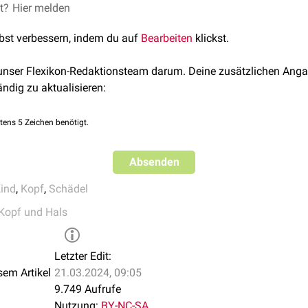
et?
" - Gerhard Aumüller et. al., Thieme-Verlag, 2. Auflage
Hier melden
e" - Werner Platzer, Thieme-Verlag, 10. Auflage
lbst verbessern, indem du auf
Bearbeiten
klickst.
 unser Flexikon-Redaktionsteam darum. Deine zusätzlichen Anga
ändig zu aktualisieren:
tens 5 Zeichen benötigt.
Absenden
ind
,
Kopf
,
Schädel
Kopf und Hals
Letzter Edit:
sem Artikel
21.03.2024, 09:05
9.749 Aufrufe
Nutzung:
BY-NC-SA