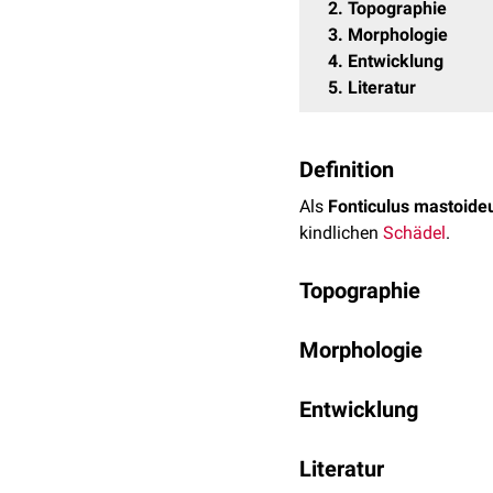
2
Topographie
3
Morphologie
4
Entwicklung
5
Literatur
Definition
Als
Fonticulus mastoide
kindlichen
Schädel
.
Topographie
Die hintere Seitenfontane
Morphologie
durch folgende
Nähte
beg
Der Fonticulus mastoideu
okzipital
:
Sutura lam
Entwicklung
einzeln oder durch Verk
kranial
:
Sutura squa
Einen völligen Verschlu
Literatur