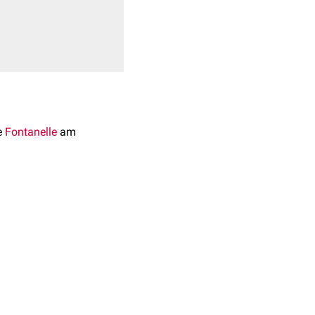
e
Fontanelle
am
sbein
und wird zusätzlich
 der Form. Er kann
herum beobachten.