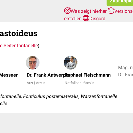
Zitat kopi
Was zeigt hierher
Versions
erstellen
Discord
astoideus
re Seitenfontanelle
)
Mag. m
 Messner
Dr. Frank Antwerpes
Raphael Fleischmann
Arzt | Ärztin
Notfallsanitäter/in
fontanelle, Fonticulus posterolateralis, Warzenfontanelle
elle