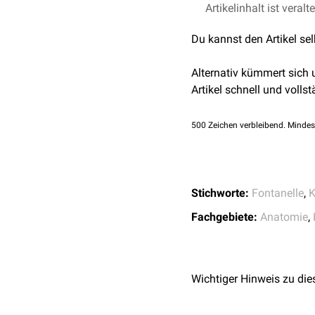
Artikelinhalt ist veralt
"Duale Reihe Anatomie
"Taschenatlas Anatomi
Du kannst den Artikel se
Alternativ kümmert sich
Artikel schnell und vollst
500
Zeichen verbleibend. Mindes
Stichworte:
Fontanelle
,
K
Fachgebiete:
Anatomie
,
Wichtiger Hinweis zu die