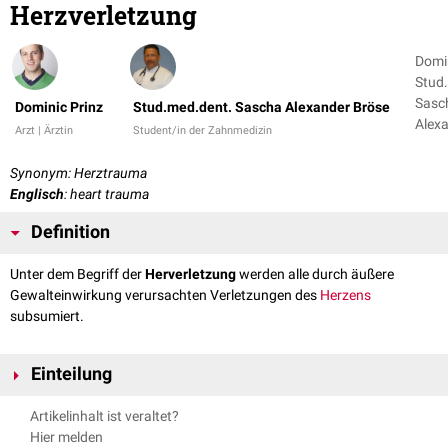
Herzverletzung
Domin
Stud
Sasc
Dominic Prinz
Stud.med.dent. Sascha Alexander Bröse
Alex
Arzt | Ärztin
Student/in der Zahnmedizin
Brös
Synonym: Herztrauma
Englisch
: heart trauma
Definition
Unter dem Begriff der
Herverletzung
werden alle durch äußere
Gewalteinwirkung verursachten Verletzungen des
Herzens
subsumiert.
Einteilung
Gemäß des zu Grunde liegenden
Thoraxtraumas
(Stichverletzung,
Artikelinhalt ist veraltet?
stumpfes
Trauma
) wird die Herzverletzung gleichermaßen in eine
Hier melden