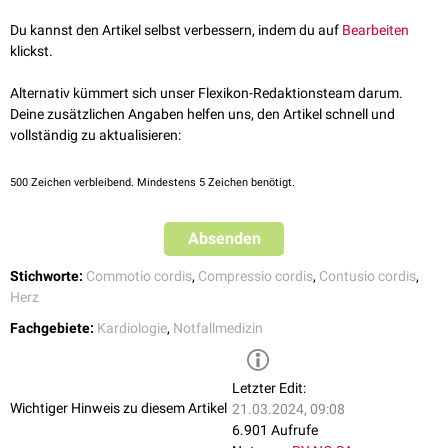
penetrierende
oder
stumpfe Verletzung
Du kannst den Artikel selbst verbessern, indem du auf
Bearbeiten
klickst.
unterteilt.
Letztere wird in Abhängigkeit der schwere der Stoßeinwirkung und der
Alternativ kümmert sich unser Flexikon-Redaktionsteam darum.
daraus resultierenden Folgen in verschiedene Schweregrade eingeteilt:
Deine zusätzlichen Angaben helfen uns, den Artikel schnell und
Herzerschütterung
(Commotio cordis)- leichteste Ausprägung
vollständig zu aktualisieren:
Herzprellung
(Contusio cordis)
Herzquetschung
(Compressio cordis)
500
Zeichen verbleibend. Mindestens 5 Zeichen benötigt.
Absenden
Stichworte:
Commotio cordis
,
Compressio cordis
,
Contusio cordis
,
Herz
Fachgebiete:
Kardiologie
,
Notfallmedizin
Letzter Edit:
Wichtiger Hinweis zu diesem Artikel
21.03.2024, 09:08
6.901 Aufrufe