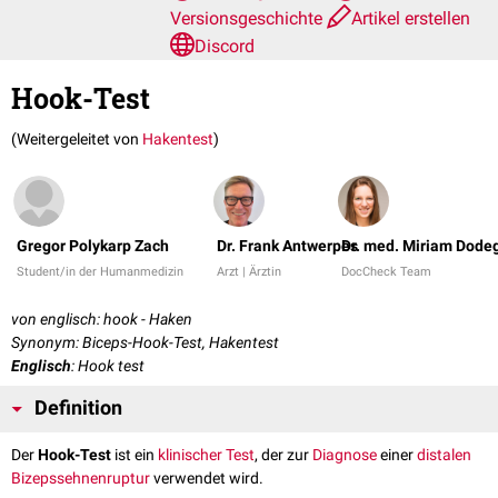
Versionsgeschichte
Artikel erstellen
Discord
Hook-Test
(Weitergeleitet von
Hakentest
)
Gregor Polykarp Zach
Dr. Frank Antwerpes
Dr. med. Miriam Dode
Student/in der Humanmedizin
Arzt | Ärztin
DocCheck Team
von englisch: hook - Haken
Synonym: Biceps-Hook-Test, Hakentest
Englisch
: Hook test
Definition
Der
Hook-Test
ist ein
klinischer Test
, der zur
Diagnose
einer
distalen
Bizepssehnenruptur
verwendet wird.