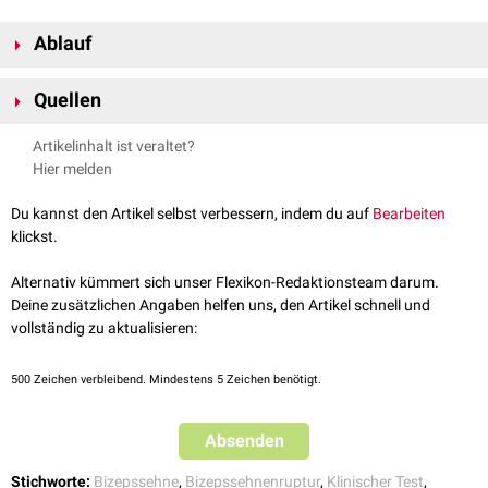
Ablauf
Der
Unterarm
wird im
Ellenbogengelenk
in 90°
Flexion
gebracht und
Quellen
vollständig
supiniert
. Der Untersucher legt seinen Zeigefinger in die
Ellenbeuge
und versucht, die distale
Bizepssehne
von
radial
zu
Untersuchungstechniken des Ellenbogen- und Handgelenks
,
Artikelinhalt ist veraltet?
unterfahren und sich "einzuhaken". Bei rupturierter Bizepssehne ist das
abgerufen am 03.02.2023
Hier melden
nicht mehr möglich und der Test gilt als positiv. Die
Sensitivität
liegt bei
81 %, die
Spezifität
bei 100 %.
Du kannst den Artikel selbst verbessern, indem du auf
Bearbeiten
klickst.
Alternativ kümmert sich unser Flexikon-Redaktionsteam darum.
Deine zusätzlichen Angaben helfen uns, den Artikel schnell und
vollständig zu aktualisieren:
500
Zeichen verbleibend. Mindestens 5 Zeichen benötigt.
Absenden
Stichworte:
Bizepssehne
,
Bizepssehnenruptur
,
Klinischer Test
,