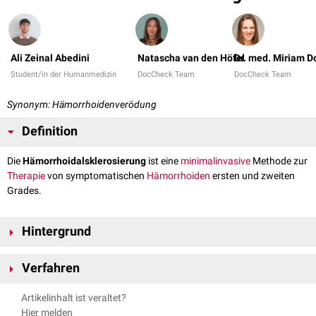
Ali Zeinal Abedini
Natascha van den Höfel
Dr. med. Miriam 
Student/in der Humanmedizin
DocCheck Team
DocCheck Team
Synonym: Hämorrhoidenverödung
Definition
Die
Hämorrhoidalsklerosierung
ist eine
minimalinvasive
Methode zur
Therapie
von symptomatischen
Hämorrhoiden
ersten und zweiten
Grades.
Hintergrund
Das Hauptziel der Hämorrhoidalsklerosierung ist die Fixierung des
Verfahren
aufgeweiteten
Corpus cavernosum recti
oberhalb der
Linea dentata
. Der
Eingriff wird üblicherweise
ambulant
ohne
Narkose
durchgeführt. Das zu
Es existieren zwei etablierte Verfahren für die Sklerosierung von
Artikelinhalt ist veraltet?
verödende Gewebe ist weitgehend schmerzunempfindlich.
Hämorrhoiden:
Hier melden