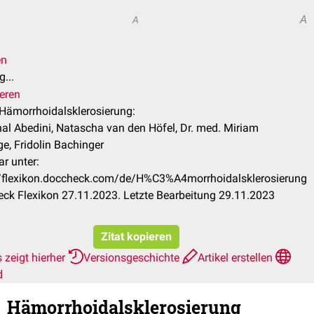
A
A
en
...
ieren
l Hämorrhoidalsklerosierung:
nal Abedini, Natascha van den Höfel, Dr. med. Miriam
e, Fridolin Bachinger
r unter:
//flexikon.doccheck.com/de/H%C3%A4morrhoidalsklerosierung
ck Flexikon 27.11.2023. Letzte Bearbeitung 29.11.2023
Zitat kopieren
 zeigt hierher
Versionsgeschichte
Artikel erstellen
d
Hämorrhoidalsklerosierung