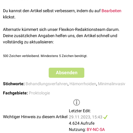
Während einer
Proktoskopie
wird ein Sklerosierungsmittel, z.B. eine
Alkohollösung, injiziert. Es entsteht eine
lokale
Entzündungsreaktion
,
Hämorrhoidalsklerosierung nach Blanchard
Du kannst den Artikel selbst verbessern, indem du auf
Bearbeiten
wodurch
sekundär
die
Schleimhaut
fixiert und die
Durchblutung
Das Verfahren wird auch
suprahämorrhoidale
Sklerosierung genannt.
klickst.
gehemmt wird. Dadurch kommt es zu einer Verkleinerung der
Dabei wird das Sklerosierungsmittel im Bereich der
Arterien
, welche die
Hämorrhoiden.
Hämorrhoiden versorgen,
paravasal
injiziert.
Alternativ kümmert sich unser Flexikon-Redaktionsteam darum.
Eine Sklerosierung kann bei Hämorrhoiden ersten und zweiten Grades
Deine zusätzlichen Angaben helfen uns, den Artikel schnell und
Hämorrhoidalsklerosierung nach Blond und Hoff
angewandt werden. Bei Hämorrhoiden zweiten Grades ist jedoch die
vollständig zu aktualisieren:
Gummibandligatur
Das Verfahren wird auch
die Therapie der Wahl.
intrahämorrhoidale
Sklerosierung genannt.
Das Sklerosierungsmittel wird
submukös
in die Hämorrhoidalknoten
500
Zeichen verbleibend. Mindestens 5 Zeichen benötigt.
oberhalb der Linea dentata injiziert.
Absenden
Stichworte:
Behandlungsverfahren
,
Hämorrhoiden
,
Minimalinvasiv
Fachgebiete:
Proktologie
Letzter Edit:
Wichtiger Hinweis zu diesem Artikel
29.11.2023, 15:43
4.624 Aufrufe
Nutzung:
BY-NC-SA