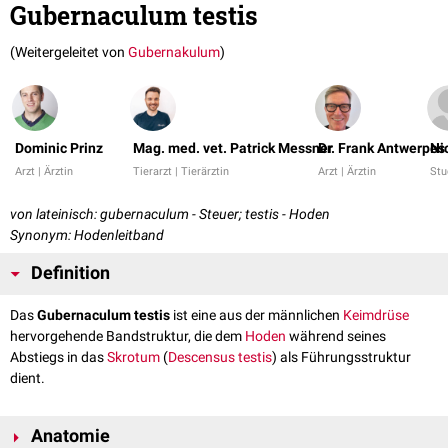
Gubernaculum testis
(Weitergeleitet von
Gubernakulum
)
Dominic Prinz
Mag. med. vet. Patrick Messner
Dr. Frank Antwerpes
Ni
Arzt | Ärztin
Tierarzt | Tierärztin
Arzt | Ärztin
Stu
von lateinisch: gubernaculum - Steuer; testis - Hoden
Synonym: Hodenleitband
Definition
Das
Gubernaculum testis
ist eine aus der männlichen
Keimdrüse
hervorgehende Bandstruktur, die dem
Hoden
während seines
Abstiegs in das
Skrotum
(
Descensus testis
) als Führungsstruktur
dient.
Anatomie