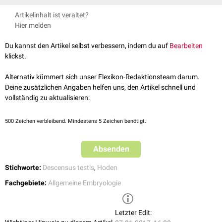
Das Gubernaculum testis verläuft von der Keimdrüse in den
Processus
Artikelinhalt ist veraltet?
vaginalis peritonei
und entwickelt sich zu den beiden Bändern innerhalb
Hier melden
des Skrotum (
Ligamentum testis proprium
und
Ligamentum caudae
epididymidis
).
Du kannst den Artikel selbst verbessern, indem du auf
Bearbeiten
klickst.
Alternativ kümmert sich unser Flexikon-Redaktionsteam darum.
Deine zusätzlichen Angaben helfen uns, den Artikel schnell und
vollständig zu aktualisieren:
500
Zeichen verbleibend. Mindestens 5 Zeichen benötigt.
Absenden
Stichworte:
Descensus testis
,
Hoden
Fachgebiete:
Allgemeine Embryologie
Letzter Edit: