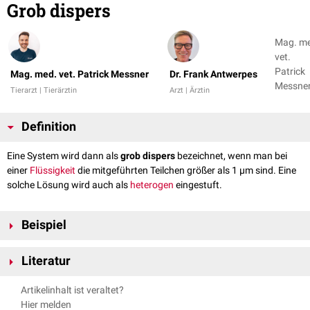
Grob dispers
Mag. m
vet.
Patrick
Mag. med. vet. Patrick Messner
Dr. Frank Antwerpes
Messner
Tierarzt | Tierärztin
Arzt | Ärztin
Dr. Fran
Antwer
Definition
Eine System wird dann als
grob dispers
bezeichnet, wenn man bei
einer
Flüssigkeit
die mitgeführten Teilchen größer als 1 µm sind. Eine
solche Lösung wird auch als
heterogen
eingestuft.
Beispiel
Das
Blut
, das im
Blutplasma
Erythrozyten
,
Leukozyten
und
Literatur
Thrombozyten
mitführt, kann als grob dispers beschrieben werden.
"Chemie für Mediziner" - A. Zeeck et. al., Urban & Fischer-Verlag, 10.
Artikelinhalt ist veraltet?
Auflage
Hier melden