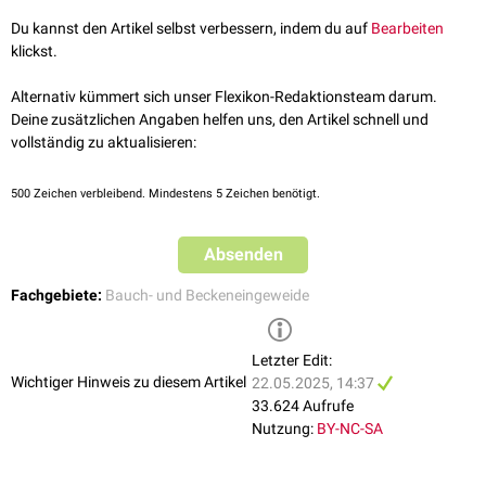
gastrica minor
. Sie beginnt an der
Kardia
, links von der Einmündung des
Du kannst den Artikel selbst verbessern, indem du auf
Bearbeiten
Ösophagus
und beschreibt zunächst einen Bogen nach
dorsal
,
kranial
klickst.
und links. Den höchsten Punkt erreicht sie etwa in Höhe des 6.
Rippenknorpels
. Von hier aus beschreibt die Kurvatur einen weiten
Alternativ kümmert sich unser Flexikon-Redaktionsteam darum.
Bogen nach
ventral
und
kaudal
bis in die Gegend des
Pylorus
, dessen
Deine zusätzlichen Angaben helfen uns, den Artikel schnell und
Wendepunkt von links nach rechts ungefähr auf dem Niveau des 9.
vollständig zu aktualisieren:
Rippenknorpels liegt. Direkt gegenüber der
Incisura angularis
am
kaudalen Ende der kleinen Kurvatur zeigt die Curvatura gastrica major
eine Aussackung, welche die kaudale Begrenzung der
500
Zeichen verbleibend. Mindestens 5 Zeichen benötigt.
Pars pylorica
des
Magens markiert.
Absenden
Fachgebiete:
Bauch- und Beckeneingeweide
Letzter Edit:
Wichtiger Hinweis zu diesem Artikel
22.05.2025, 14:37
33.624 Aufrufe
Nutzung:
BY-NC-SA