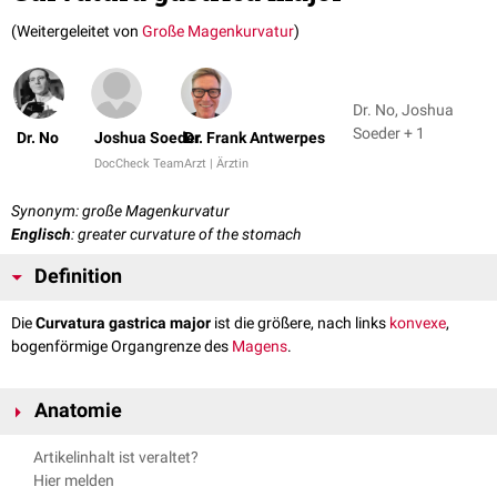
(Weitergeleitet von
Große Magenkurvatur
)
Dr. No, Joshua
Soeder + 1
Dr. No
Joshua Soeder
Dr. Frank Antwerpes
DocCheck Team
Arzt | Ärztin
Synonym: große Magenkurvatur
Englisch
: greater curvature of the stomach
Definition
Die
Curvatura gastrica major
ist die größere, nach links
konvexe
,
bogenförmige Organgrenze des
Magens
.
Anatomie
Artikelinhalt ist veraltet?
Verlauf
Hier melden
Die Curvatura gastrica major ist etwa 4-5x länger als die
Curvatura