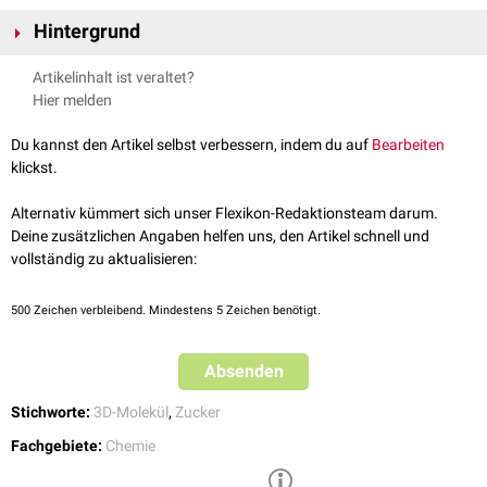
Sorbitol hat die
Summenformel
C
H
O
und eine
molare Masse
von
6
14
6
Hintergrund
182,17 g/
mol
.
Sorbitol tritt physiologischerweise als Intermediat bei der Umwandlung
Artikelinhalt ist veraltet?
von Glucose zu
Fructose
auf und kann chemisch durch
Reduktion
der
Hier melden
Aldehydgruppe
von Glucose synthetisiert werden.
Sorbitol kommt als
Zuckeraustauschstoff
im alltäglichen Leben zum
Du kannst den Artikel selbst verbessern, indem du auf
Bearbeiten
Einsatz, in der Medizin dient es als Zusatz in bakteriologischen
klickst.
Nährmedien
und als osmotisches
Diuretikum
zur Prophylaxe des
Hirnödems. Es gibt Menschen, die an einer
Sorbitintoleranz
leiden.
Alternativ kümmert sich unser Flexikon-Redaktionsteam darum.
Sorbitol ist in vielen Obstsorten enthalten, wie Apfel, Birne, Pfirsich und
Deine zusätzlichen Angaben helfen uns, den Artikel schnell und
Datteln, sowie bei getrocknetem Obst.
vollständig zu aktualisieren:
500
Zeichen verbleibend. Mindestens 5 Zeichen benötigt.
Absenden
Stichworte:
3D-Molekül
,
Zucker
Fachgebiete:
Chemie