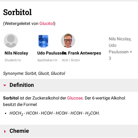
Sorbitol
(Weitergeleitet von
Glucitol
)
Nils Nicolay,
Udo
Paulussen +
Nils Nicolay
Udo Paulussen
Dr. Frank Antwerpes
3
Student/in
Apotheker/in
Arzt | Ärztin
Synonyme: Sorbit, Glucit, Glucitol
Definition
Sorbitol
ist der Zuckeralkohol der
Glucose
. Der 6-wertige Alkohol
besitzt die Formel
HOCH
- HCOH - HCOH - HCOH - HCOH - H
COH
.
2
2
Chemie