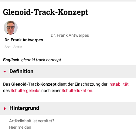
Glenoid-Track-Konzept
Dr. Frank Antwerpes
Dr. Frank Antwerpes
Arzt | Ärztin
Englisch
: glenoid track concept
Definition
Das
Glenoid-Track-Konzept
dient der Einschätzung der
Instabilität
des
Schultergelenks
nach einer
Schulterluxation
.
Hintergrund
Nach dem Glenoid-Track-Konzept bestimmt die Lage und Größe einer
Artikelinhalt ist veraltet?
Hill-Sachs-Läsion
(HSL), ob das Gelenk instabil ist. Die Kontaktzone
Hier melden
zwischen
Humeruskopf
und
Glenoid
wird als "
Glenoid Track
" bezeichnet.