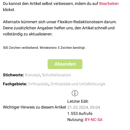
Ist die HSL kleiner als diese Zone, spricht man von einer
On-Track-Läsion
,
Du kannst den Artikel selbst verbessern, indem du auf
Bearbeiten
ist die größer, liegt eine
Off-Track-Läsion
vor. Bei Off-Track-Läsionen
klickst.
besteht ein erhöhtes Risiko für eine Instabilität, da sich die Läsion bei
Außenrotation
und
Abduktion
des Arms am
anterioren
Glenoidrand
Alternativ kümmert sich unser Flexikon-Redaktionsteam darum.
einhaken kann. Dieses "
Engaging
" kann eine
Dislokation
des
Deine zusätzlichen Angaben helfen uns, den Artikel schnell und
Humeruskopfs nach sich ziehen.
vollständig zu aktualisieren:
Mithilfe des radiologisch vermessenen
Hill-Sachs-Intervalls
lassen sich
die Hill-Sachs-Läsionen den beiden o.a. Kategorien zuordnen:
500
Zeichen verbleibend. Mindestens 5 Zeichen benötigt.
Off-Track: Größe Hill-Sachs-Intervall > Glenoid-Track
On-Track: Größe Hill-Sachs-Intervall < Glenoid-Track
Absenden
Stichworte:
Konzept
,
Schulterluxation
Fachgebiete:
Orthopädie
,
Orthopädie und Unfallchirurgie
Letzter Edit:
Wichtiger Hinweis zu diesem Artikel
21.03.2024, 09:04
1.553 Aufrufe
Nutzung:
BY-NC-SA