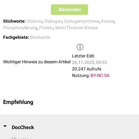
Absenden
Stichworte:
Glukose
,
Glykogen
,
Glykogensynthese
,
Kinase
,
Phosphorylierung
,
Protein
,
Serin/Threonin-Kinase
Fachgebiete:
Biochemie
Letzter Edit:
Wichtiger Hinweis zu diesem Artikel
26.11.2025, 09:32
20.247 Aufrufe
Nutzung:
BY-NC-SA
Empfehlung
DocCheck