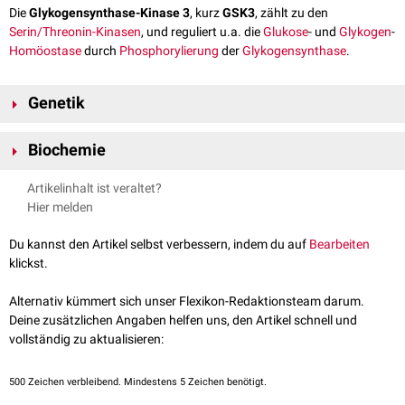
Die
Glykogensynthase-Kinase 3
, kurz
GSK3
, zählt zu den
Serin/Threonin-Kinasen
, und reguliert u.a. die
Glukose
- und
Glykogen
-
Homöostase
durch
Phosphorylierung
der
Glykogensynthase
.
Genetik
Es existieren zwei
humane
Isoformen
:
Biochemie
Glykogensynthase-Kinase 3 alpha
(GSK3A)
Glycogensynthase-Kinase 3 beta
(GSK3B)
Die Phosphorylierung durch die
Proteinkinase B
(PKB) auf dem
Artikelinhalt ist veraltet?
Insulinsignalweg
führt zu einer Hemmung der GSK3. Auf diese Weise
Hier melden
aktiviert die Proteinkinase B die
Signalwege
, die normalerweise durch die
GSK-3 blockiert werden.
Du kannst den Artikel selbst verbessern, indem du auf
Bearbeiten
klickst.
Alternativ kümmert sich unser Flexikon-Redaktionsteam darum.
Deine zusätzlichen Angaben helfen uns, den Artikel schnell und
vollständig zu aktualisieren:
500
Zeichen verbleibend. Mindestens 5 Zeichen benötigt.