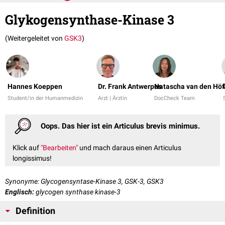
Glykogensynthase-Kinase 3
(Weitergeleitet von
GSK3
)
Hannes Koeppen
Dr. Frank Antwerpes
Natascha van den Höf
Student/in der Humanmedizin
Arzt | Ärztin
DocCheck Team
Oops. Das hier ist ein Articulus brevis minimus.
Klick auf
"Bearbeiten"
und mach daraus einen Articulus
longissimus!
Synonyme: Glycogensyntase-Kinase 3, GSK-3, GSK3
Englisch:
glycogen synthase kinase-3
Definition