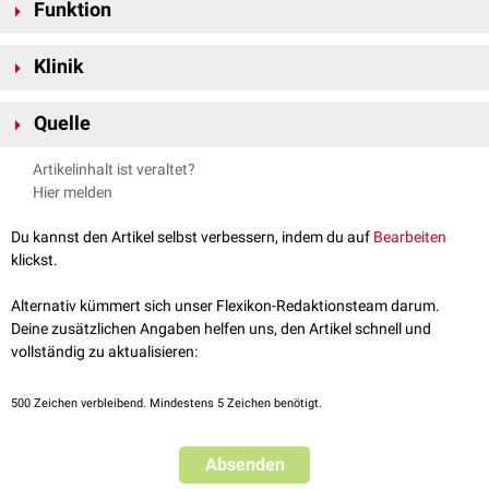
Funktion
[
1
]
beträgt 1.546,8 g/
mol
.
Die
CAS-Nummer
ist 37758-47-7.
GM1 ist ein wichtiger Bestandteil der
Nervenzell
-
Membran
, der die
Klinik
Calciumhomöostase
reguliert. Das Gangliosid scheint das Aussprießen
neuer
Nervenzellfortsätze
im Rahmen der
neuronalen Plastizität
zu
Beim
Guillain-Barré-Syndrom
finden sich
Antikörper
gegen GM1, deren
beeinflussen. Darüber hinaus unterstützt es Reparaturprozesse nach
Quelle
genaue Bedeutung noch nicht erforscht ist. Bei der
GM1-Gangliosidose
einer Nervenzellschädigung. Die genaue Funktionsweise von GM1 ist
kommt es aufgrund eines
Enzymdefekts
zu einer pathologischen
↑
PubChem.
Monosialoganglioside GM1
. Abgerufen am
jedoch noch unklar.
Artikelinhalt ist veraltet?
Ablagerung von GM1 in den Nervenzellen.
07.07.2023
Hier melden
Du kannst den Artikel selbst verbessern, indem du auf
Bearbeiten
klickst.
Alternativ kümmert sich unser Flexikon-Redaktionsteam darum.
Deine zusätzlichen Angaben helfen uns, den Artikel schnell und
vollständig zu aktualisieren:
500
Zeichen verbleibend. Mindestens 5 Zeichen benötigt.
Absenden