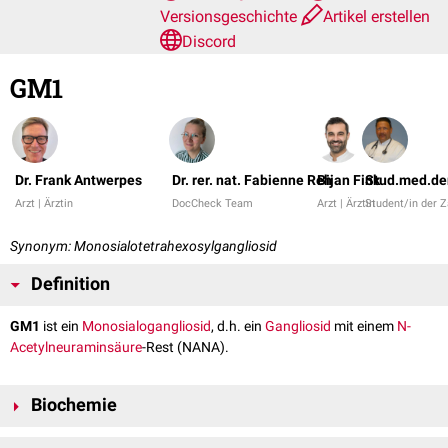
Versionsgeschichte
Artikel erstellen
Discord
GM1
Dr. Frank Antwerpes
Dr. rer. nat. Fabienne Reh
Bijan Fink
Stud.med.de
Arzt | Ärztin
DocCheck Team
Arzt | Ärztin
Student/in der 
Synonym: Monosialotetrahexosylgangliosid
Definition
GM1
ist ein
Monosialogangliosid
, d.h. ein
Gangliosid
mit einem
N-
Acetylneuraminsäure
-Rest (NANA).
Biochemie
Die
Strukturformel
von GM1 lautet C
H
N
O
, die
molare Masse
73
131
3
31