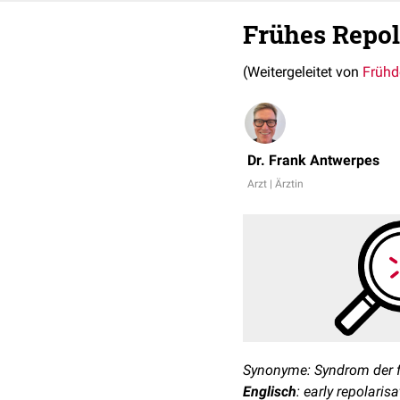
Frühes Repo
(Weitergeleitet von
Frühd
Dr. Frank Antwerpes
Arzt | Ärztin
Synonyme: Syndrom der f
Englisch
: early repolari