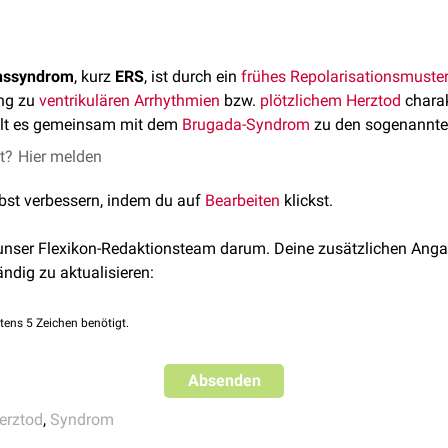
onssyndrom
, kurz
ERS
, ist durch ein
frühes Repolarisationsmuste
ung zu
ventrikulären Arrhythmien
bzw.
plötzlichem Herztod
charak
hlt es gemeinsam mit dem
Brugada-Syndrom
zu den sogenannt
et?
Hier melden
lbst verbessern, indem du auf
Bearbeiten
klickst.
 unser Flexikon-Redaktionsteam darum. Deine zusätzlichen Anga
ändig zu aktualisieren:
tens 5 Zeichen benötigt.
Absenden
Herztod
,
Syndrom