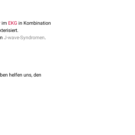
r
im
EKG
in Kombination
terisiert.
en
J-wave-Syndromen
.
ben helfen uns, den