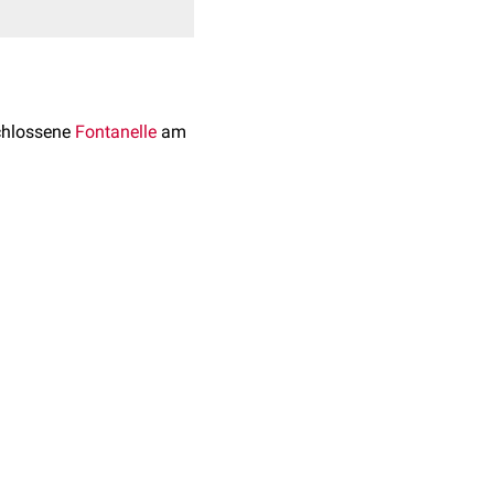
chlossene
Fontanelle
am
npaaren
Os occipitale
reieckige Form auf.
monats.