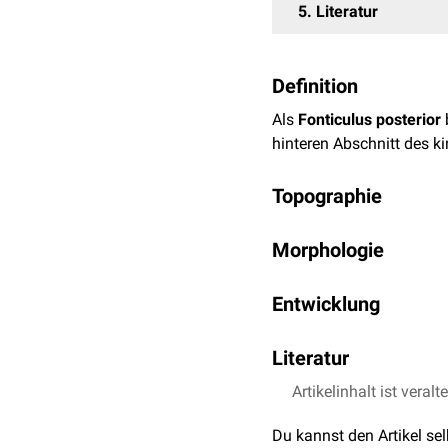
5
Literatur
Definition
Als
Fonticulus posterior
hinteren Abschnitt des k
Topographie
Die einzeln angelegte, kl
Morphologie
und wird zusätzlich dur
Der Fonticulus posterior 
kranial
:
Sutura sagitta
Entwicklung
beidseits
lateral
:
Sutu
Der vollständige Verschl
Literatur
Artikelinhalt ist veralt
"Duale Reihe Anatomie
"Taschenatlas Anatomi
Du kannst den Artikel se