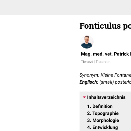
Fonticulus po
Mag. med. vet. Patrick
Tierarzt | Tierärztin
Synonym: Kleine Fontanel
Englisch:
(small) posterio
Inhaltsverzeichnis
1
Definition
2
Topographie
3
Morphologie
4
Entwicklung