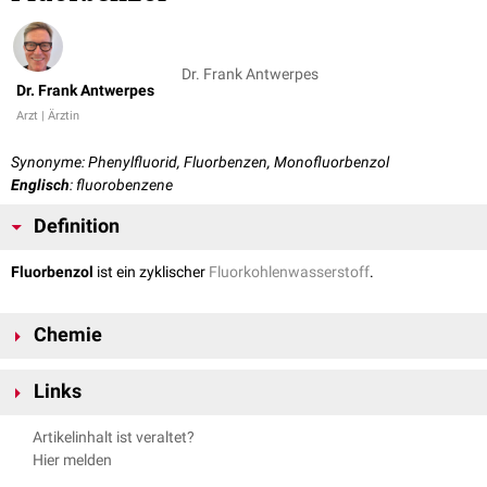
Dr. Frank Antwerpes
Dr. Frank Antwerpes
Arzt | Ärztin
Synonyme: Phenylfluorid, Fluorbenzen, Monofluorbenzol
Englisch
: fluorobenzene
Definition
Fluorbenzol
ist ein zyklischer
Fluorkohlenwasserstoff
.
Chemie
Fluorbenzol ist bei Raumtemperatur eine farblose
Flüssigkeit
mit
Links
-1
benzolartigem
Geruch
. Sie ist fast unlöslich in
Wasser
(1,54 g·l
bei 30
°C). Der
Siedepunkt
von Fluorbenzol liegt ungefähr bei 85 °C, der
PubChem
:
10008
Artikelinhalt ist veraltet?
Schmelzpunkt
bei -42 °C. Die Verbindung hat die
Summenformel
C
H
F
6
5
MeSH
:
68005464
-1
Hier melden
und eine molare
Masse
von 96,10 g·
mol
.