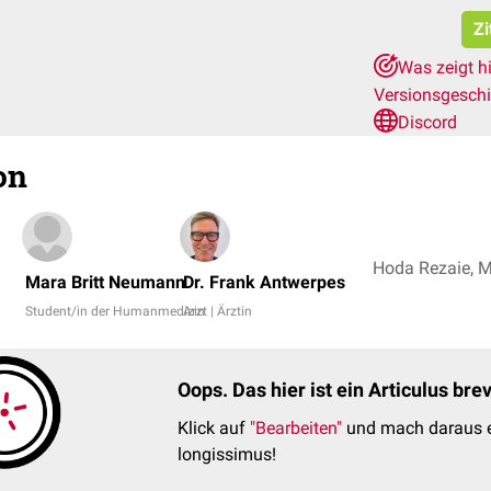
Zi
Was zeigt h
Versionsgesch
Discord
on
Mara Britt Neumann
Dr. Frank Antwerpes
Student/in der Humanmedizin
Arzt | Ärztin
Oops. Das hier ist ein Articulus br
Klick auf
"Bearbeiten"
und mach daraus e
longissimus!