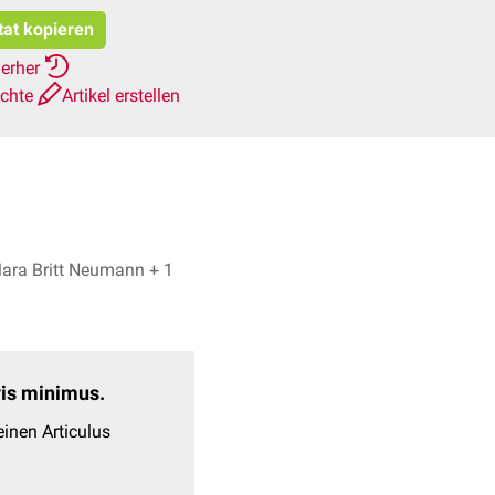
tat kopieren
ierher
ichte
Artikel erstellen
Hoda Rezaie, Mara Britt Neumann + 1
evis minimus.
inen Articulus