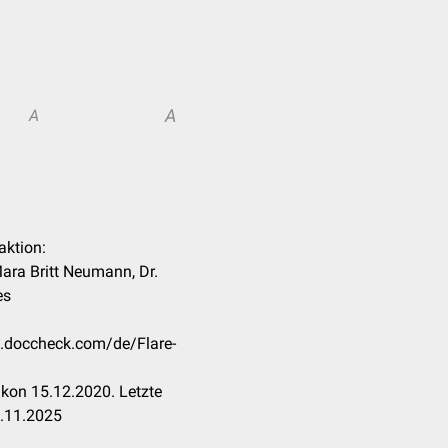
A
A
aktion:
ara Britt Neumann, Dr.
es
on.doccheck.com/de/Flare-
kon 15.12.2020. Letzte
6.11.2025