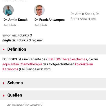
Dr. Armin Knaak, Dr.
Frank Antwerpes
Dr. Armin Knaak
Dr. Frank Antwerpes
Arzt | Ärztin
Arzt | Ärztin
Synonym: FOLFOX 3
Englisch
: FOLFOX 3 regimen
Definition
FOLFOX3
ist eine Variante des
FOLFOX
-
Therapieschemas
, die zur
adjuvanten
Chemotherapie
des fortgeschrittenen
kolorektalen
Karzinoms
(CRC) eingesetzt wird.
Schema
Bei FOLFOX3 werden die Arzneistoffe alle 2 Wochen über bis zu 12
Quellen
[
1
]
Zyklen nach folgendem Schema verabreicht:
↑
de Gramont A, Tournigand C, Louvet C, André T, Molitor JL,
Therapietag 1
Artikelinhalt ist veraltet?