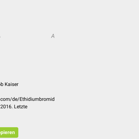
A
A
ob Kaiser
ck.com/de/Ethidiumbromid
2016. Letzte
opieren