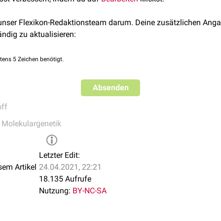
 und als fester
Sondermüll
in dafür vorgesehenen Behältern ges
 unser Flexikon-Redaktionsteam darum. Deine zusätzlichen Anga
ändig zu aktualisieren:
tens 5 Zeichen benötigt.
Absenden
off
,
Molekulargenetik
Letzter Edit:
sem Artikel
24.04.2021, 22:21
18.135 Aufrufe
Nutzung:
BY-NC-SA