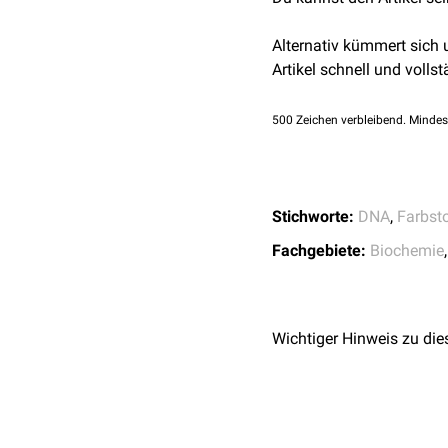
an
Aktivkohle
inaktiviert
Alternativ kümmert sich
Artikel schnell und vollst
500
Zeichen verbleibend. Mindes
Stichworte:
DNA
,
Farbst
Fachgebiete:
Biochemie
Wichtiger Hinweis zu die